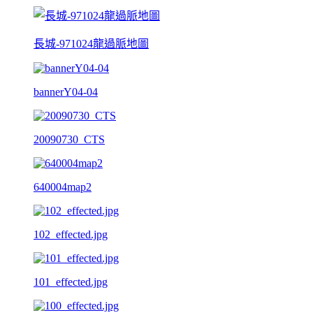
長城-971024龍過脈地圖
bannerY04-04
20090730_CTS
640004map2
102_effected.jpg
101_effected.jpg