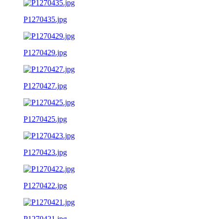
P1270435.jpg
P1270429.jpg
P1270427.jpg
P1270425.jpg
P1270423.jpg
P1270422.jpg
P1270421.jpg