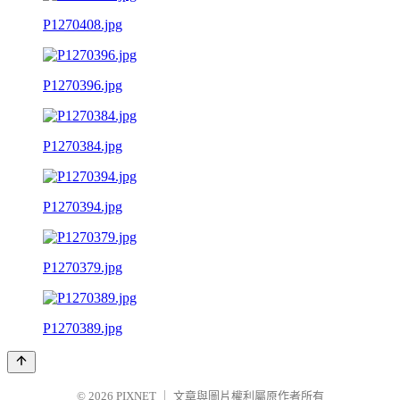
P1270408.jpg
P1270396.jpg
P1270384.jpg
P1270394.jpg
P1270379.jpg
P1270389.jpg
© 2026
PIXNET
｜
文章與圖片權利屬原作者所有