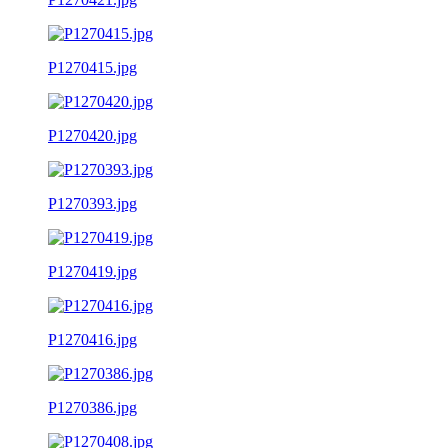
P1270415.jpg
P1270420.jpg
P1270393.jpg
P1270419.jpg
P1270416.jpg
P1270386.jpg