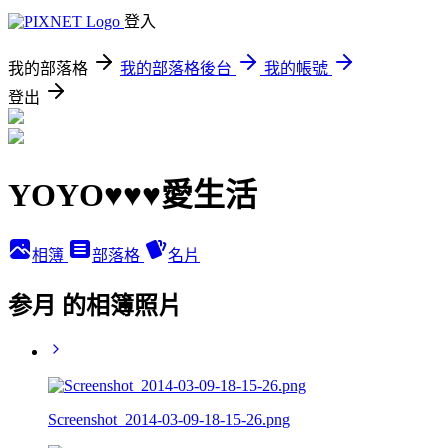
登入
我的部落格
我的部落格後台
我的帳號
登出
YOYO♥♥♥愛生活
相簿
部落格
名片
参月 的相簿照片
Screenshot_2014-03-09-18-15-26.png