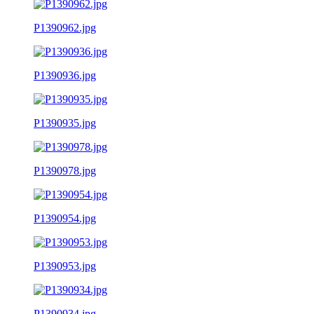
P1390962.jpg
P1390936.jpg
P1390935.jpg
P1390978.jpg
P1390954.jpg
P1390953.jpg
P1390934.jpg