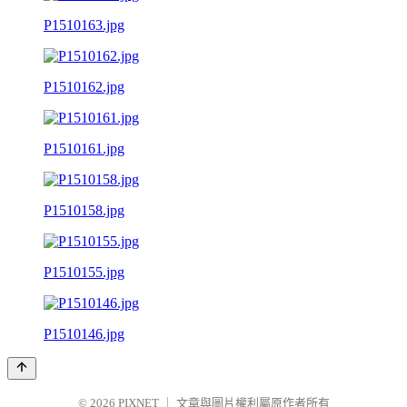
P1510163.jpg
P1510162.jpg
P1510161.jpg
P1510158.jpg
P1510155.jpg
P1510146.jpg
© 2026
PIXNET
｜
文章與圖片權利屬原作者所有