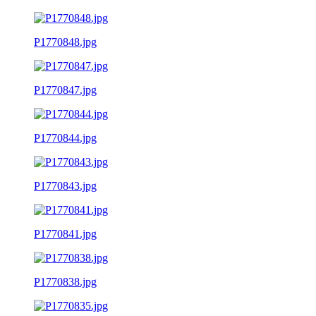
P1770848.jpg
P1770847.jpg
P1770844.jpg
P1770843.jpg
P1770841.jpg
P1770838.jpg