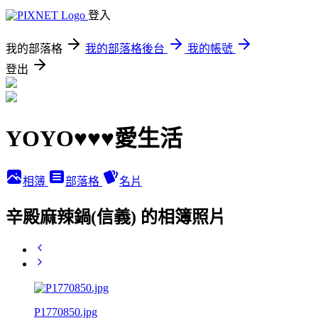
登入
我的部落格
我的部落格後台
我的帳號
登出
YOYO♥♥♥愛生活
相簿
部落格
名片
辛殿麻辣鍋(信義) 的相簿照片
P1770850.jpg