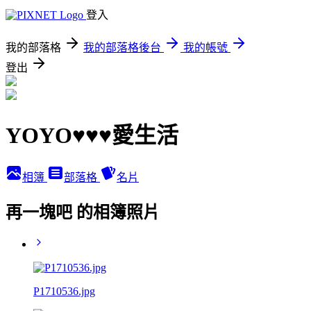
登入
我的部落格
我的部落格後台
我的帳號
登出
YOYO♥♥♥愛生活
相簿
部落格
名片
再一塊吧 的相簿照片
P1710536.jpg