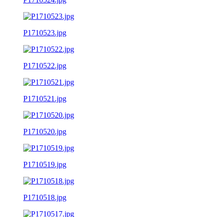
P1710523.jpg
P1710522.jpg
P1710521.jpg
P1710520.jpg
P1710519.jpg
P1710518.jpg