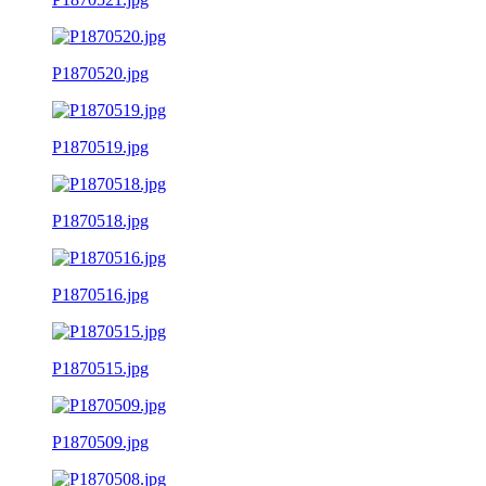
P1870520.jpg
P1870519.jpg
P1870518.jpg
P1870516.jpg
P1870515.jpg
P1870509.jpg