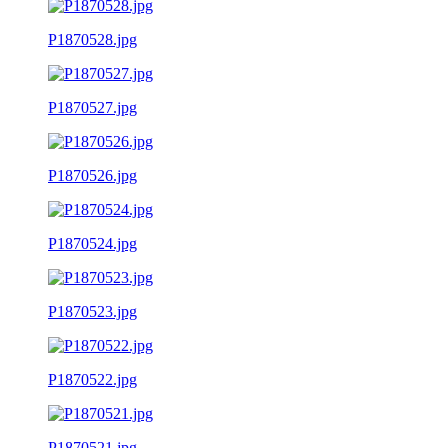
P1870528.jpg
P1870527.jpg
P1870526.jpg
P1870524.jpg
P1870523.jpg
P1870522.jpg
P1870521.jpg