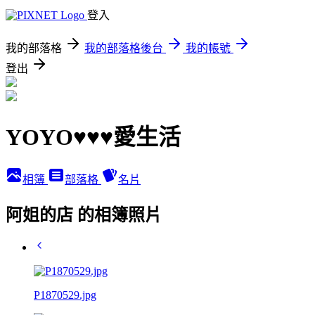
登入
我的部落格
我的部落格後台
我的帳號
登出
YOYO♥♥♥愛生活
相簿
部落格
名片
阿姐的店 的相簿照片
P1870529.jpg