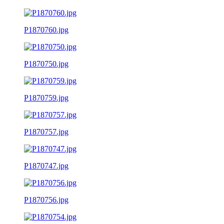
P1870760.jpg
P1870750.jpg
P1870759.jpg
P1870757.jpg
P1870747.jpg
P1870756.jpg