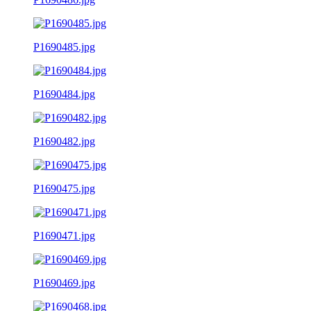
P1690485.jpg
P1690484.jpg
P1690482.jpg
P1690475.jpg
P1690471.jpg
P1690469.jpg