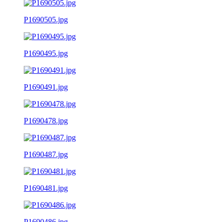
P1690505.jpg
P1690495.jpg
P1690491.jpg
P1690478.jpg
P1690487.jpg
P1690481.jpg
P1690486.jpg