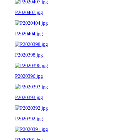
P2020407.jpg
P2020404.jpg
P2020398.jpg
P2020396.jpg
P2020393.jpg
P2020392.jpg
P2020391.jpg