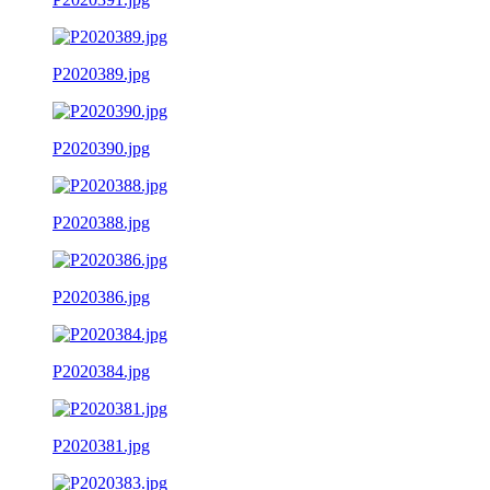
P2020389.jpg
P2020390.jpg
P2020388.jpg
P2020386.jpg
P2020384.jpg
P2020381.jpg