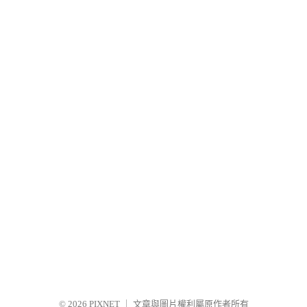
© 2026
PIXNET
｜
文章與圖片權利屬原作者所有