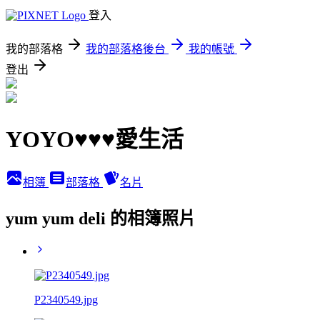
登入
我的部落格
我的部落格後台
我的帳號
登出
YOYO♥♥♥愛生活
相簿
部落格
名片
yum yum deli 的相簿照片
P2340549.jpg