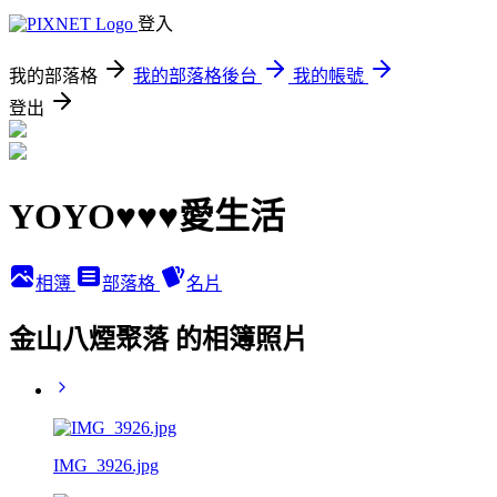
登入
我的部落格
我的部落格後台
我的帳號
登出
YOYO♥♥♥愛生活
相簿
部落格
名片
金山八煙聚落 的相簿照片
IMG_3926.jpg