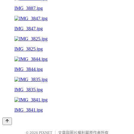
IMG_3887.jpg
IMG_3847.jpg
IMG_3825.jpg
IMG_3844.jpg
IMG_3835.jpg
IMG_3841.jpg
© 2026
PIXNET
｜
文章與圖片權利屬原作者所有