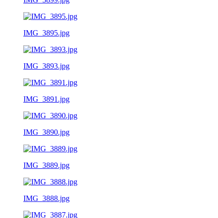
IMG_3895.jpg
IMG_3893.jpg
IMG_3891.jpg
IMG_3890.jpg
IMG_3889.jpg
IMG_3888.jpg