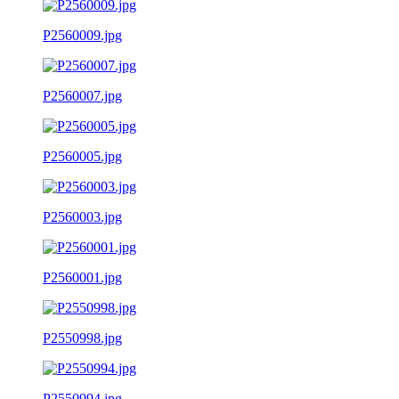
P2560009.jpg
P2560007.jpg
P2560005.jpg
P2560003.jpg
P2560001.jpg
P2550998.jpg
P2550994.jpg