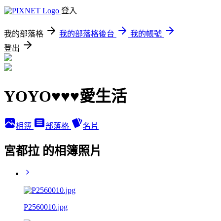
登入
我的部落格
我的部落格後台
我的帳號
登出
YOYO♥♥♥愛生活
相簿
部落格
名片
宮都拉 的相簿照片
P2560010.jpg