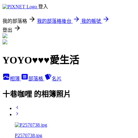
登入
我的部落格
我的部落格後台
我的帳號
登出
YOYO♥♥♥愛生活
相簿
部落格
名片
十巷咖哩 的相簿照片
P2570738.jpg