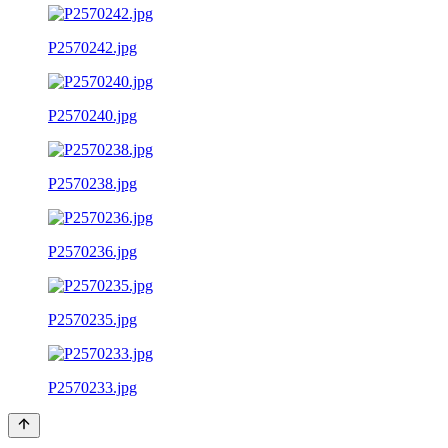
P2570242.jpg
P2570240.jpg
P2570238.jpg
P2570236.jpg
P2570235.jpg
P2570233.jpg