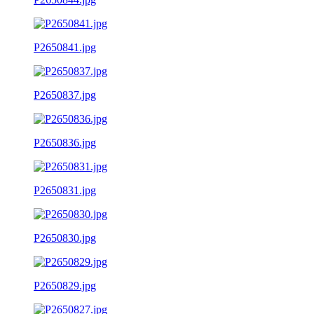
P2650841.jpg
P2650837.jpg
P2650836.jpg
P2650831.jpg
P2650830.jpg
P2650829.jpg