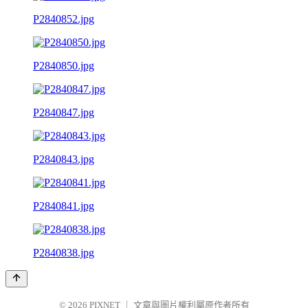
P2840852.jpg
P2840850.jpg
P2840847.jpg
P2840843.jpg
P2840841.jpg
P2840838.jpg
© 2026
PIXNET
｜
文章與圖片權利屬原作者所有