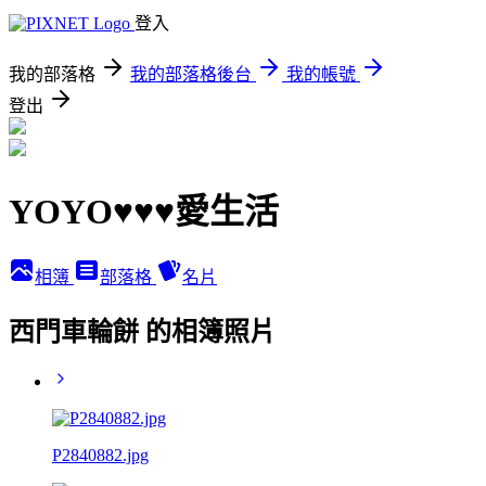
登入
我的部落格
我的部落格後台
我的帳號
登出
YOYO♥♥♥愛生活
相簿
部落格
名片
西門車輪餅 的相簿照片
P2840882.jpg