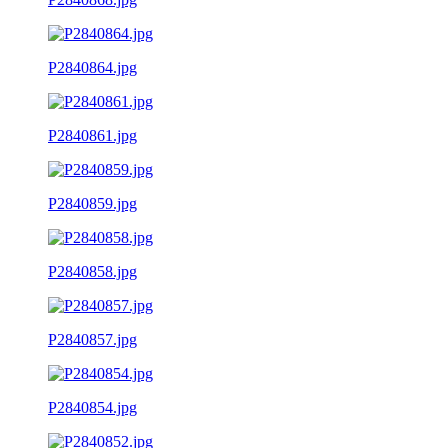
P2840864.jpg
P2840861.jpg
P2840859.jpg
P2840858.jpg
P2840857.jpg
P2840854.jpg