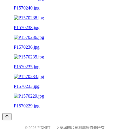
P1570240.jpg
P1570238.jpg
P1570236.jpg
P1570235.jpg
P1570233.jpg
P1570229.jpg
© 2026
PIXNET
｜
文章與圖片權利屬原作者所有