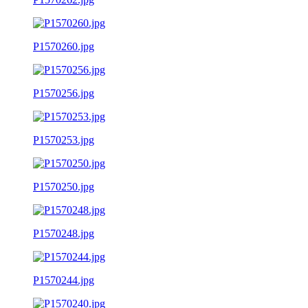
P1570260.jpg
P1570256.jpg
P1570253.jpg
P1570250.jpg
P1570248.jpg
P1570244.jpg