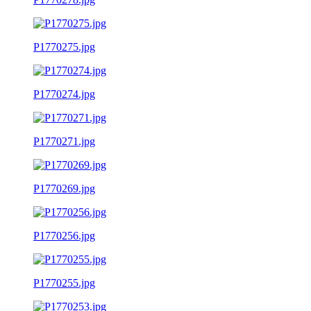
P1770275.jpg
P1770274.jpg
P1770271.jpg
P1770269.jpg
P1770256.jpg
P1770255.jpg