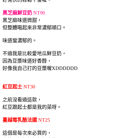
黑芝麻鮮豆奶
NT90
黑芝麻味道微甜，
但整體喝起來非常濃郁順口。
味道蠻濃郁的。
不過我是比較愛地瓜鮮豆奶，
因為豆漿味道好香醇，
好像我自己打的豆漿喔XDDDDDD
紅豆起士
NT30
之前沒看過這款，
紅豆跟起士都是我的菜呀。
蔓越莓乳酪法國
NT25
這個是每次來必買的，