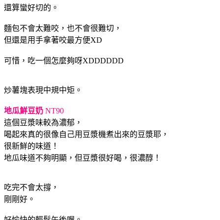
還算蠻好切的。
麵包不會太難咬，也不會很難切，
但還是用手拿著咬最方便XD
可惜，吃一個怎麼夠呀XDDDDDD
炒薯塊表現中規中矩。
地瓜鮮豆奶
NT90
這個豆漿味較為濃郁，
喝起來真的很像自己用豆漿機煮出來的豆漿耶，
很新鮮的味道！
地瓜味道不夠明顯，但豆漿很好喝，很濃醇！
吃完不會太撐，
剛剛好。
好愉快的輕鬆午後喔。