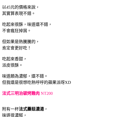
以45元的價格來說，
其實算表現不錯。
吃起來很酥，味道還不錯，
不會瘋狂掉屑。
但如果是熱騰騰的，
肯定會更好吃！
吃起來香甜，
派皮很酥。
味道頗為濃郁，還不錯。
但我還是很想吃熱呼呼的蘋果派呀XD
法式三明治碳烤雞肉
NT200
附有一杯
法式蘑菇濃湯
，
味道很濃郁，