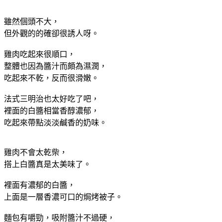
雖然個頭不大，
但外觀的的確卻很誘人呀。
雞肉吃起來很順口，
整體也因為醬汁而頗為濕潤，
吃起來不乾，反而很滑嫩。
法式三明治也太好吃了吧，
裡面的白醬相當香醇濃郁，
吃起來帶點淡淡鹹香的奶味。
雞肉不會太乾柴，
搭上白醬真是太美味了。
裡面有濃郁的白醬，
上面是一層香濃可口的焗烤被子。
麵包有嚼勁，吸附醬汁不過硬，