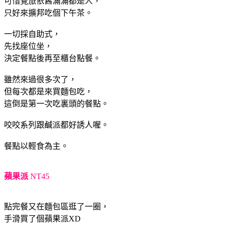
可惜覺旅依舊滿滿都是人，
只好來擴邦吃個下午茶。
一切採自助式，
先找座位坐，
決定餐點後再至櫃台點餐。
雖然來過很多次了，
但每次都是來買麵包吃，
這倒是第一次吃裏頭的餐點。
咬咬系列跟鹹派都好誘人喔。
餐點以輕食為主。
蘋果派
NT45
點完餐又在麵包區逛了一圈，
手滑買了個蘋果派XD