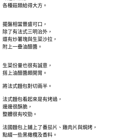
各種菇類給得大方。
擺盤相當豐盛可口，
除了有法式三明治外，
還有炒薯塊與生菜沙拉，
附上一疊油醋醬。
生菜份量也很有誠意，
搭上油醋醬頗開胃。
將法式麵包對切兩半。
法式麵包看起來是有烤過，
邊邊很酥脆，
整體很有咬勁。
法國麵包上鋪上了番茄片、雞肉片與焗烤，
點綴一些黑橄欖及香料。