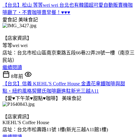
【台北】松山 等等wei wei 台北也有韓國超可愛自動販賣機咖
啡廳了‧不賣咖啡賣早餐！♥♥♥
愛食記
美味食記
【店家資訊】
等等wei wei
店址：台北市松山區南京東路五段66巷22弄28號一樓（南京三
民站）
繼續閱讀
8年前
【台北】信義 KIEHL'S Coffee House 金盞花拿鐵咖啡與甜
點‧紐約風格契爾氏咖啡廳進駐新光三越A11
【愛♥下午茶♥甜點♥咖啡】
美味食記
【店家資訊】
KIEHL'S Coffee House
店址：台北市松壽路11號 1樓(新光三越A11館1樓)
繼續閱讀