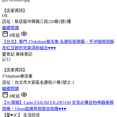
【店家資訊】
Olí
店址：新店區中興路三段220巷2號1樓
繼續閱讀
8年前
【台北】東門 37elephant叄柒象 永康街新開幕‧手沖咖啡與酥
皮紅豆餅的完美清新組合♥♥♥
愛食記
美味食記
【店家資訊】
37elephant叄柒象
店址：台北市大安區永康街37巷2號之 3
繼續閱讀
8年前
【3C開箱】Casio EXILIM EX-ZR5100 女孩必備自拍神器美顏
相機‧19mm超廣角旅遊自拍機♥♥♥
【愛♥3C】
生活綜合