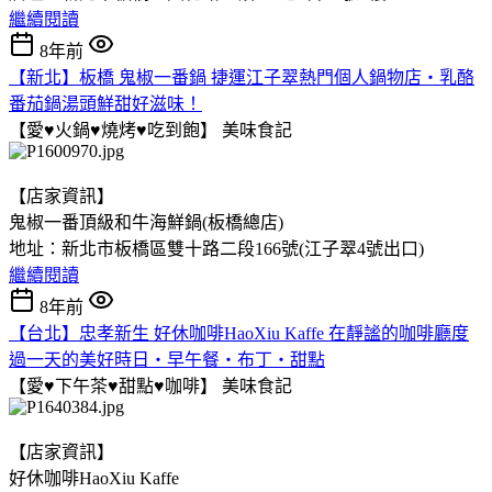
繼續閱讀
8年前
【新北】板橋 鬼椒一番鍋 捷運江子翠熱門個人鍋物店‧乳酪
番茄鍋湯頭鮮甜好滋味！
【愛♥火鍋♥燒烤♥吃到飽】
美味食記
【店家資訊】
鬼椒一番頂級和牛海鮮鍋(板橋總店)
地址：新北市板橋區雙十路二段166號(江子翠4號出口)
繼續閱讀
8年前
【台北】忠孝新生 好休咖啡HaoXiu Kaffe 在靜謐的咖啡廳度
過一天的美好時日‧早午餐‧布丁‧甜點
【愛♥下午茶♥甜點♥咖啡】
美味食記
【店家資訊】
好休咖啡HaoXiu Kaffe