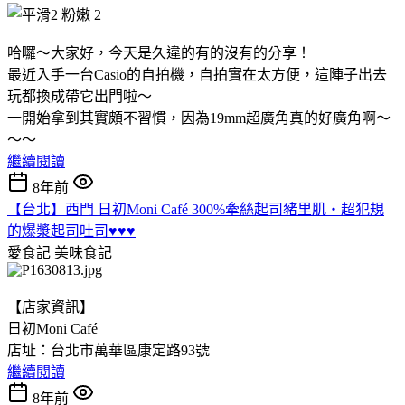
哈囉～大家好，今天是久違的有的沒有的分享！
最近入手一台Casio的自拍機，自拍實在太方便，這陣子出去
玩都換成帶它出門啦～
一開始拿到其實頗不習慣，因為19mm超廣角真的好廣角啊～
～～
繼續閱讀
8年前
【台北】西門 日初Moni Café 300%牽絲起司豬里肌‧超犯規
的爆漿起司吐司♥♥♥
愛食記
美味食記
【店家資訊】
日初Moni Café
店址：台北市萬華區康定路93號
繼續閱讀
8年前