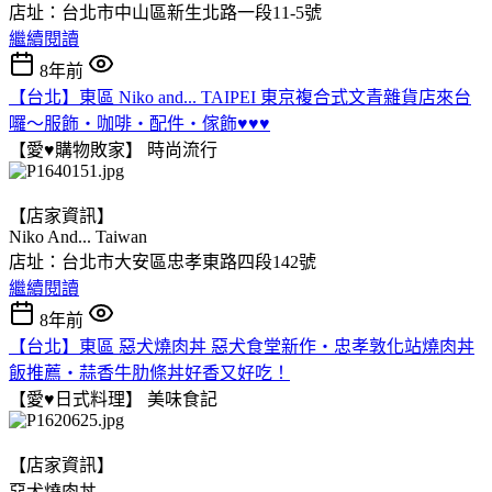
店址：台北市中山區新生北路一段11-5號
繼續閱讀
8年前
【台北】東區 Niko and... TAIPEI 東京複合式文青雜貨店來台
囉～服飾‧咖啡‧配件‧傢飾♥♥♥
【愛♥購物敗家】
時尚流行
【店家資訊】
Niko And... Taiwan
店址：台北市大安區忠孝東路四段142號
繼續閱讀
8年前
【台北】東區 惡犬燒肉丼 惡犬食堂新作‧忠孝敦化站燒肉丼
飯推薦‧蒜香牛肋條丼好香又好吃！
【愛♥日式料理】
美味食記
【店家資訊】
惡犬燒肉丼