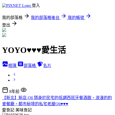
登入
我的部落格
我的部落格後台
我的帳號
登出
YOYO♥♥♥愛生活
相簿
部落格
名片
8年前
【新北】新店 Olí 隱身於民宅的低調西班牙餐酒館‧浪漫的約
會餐廳‧都市秘境的私宅老屋Oli♥♥♥
愛食記
美味食記