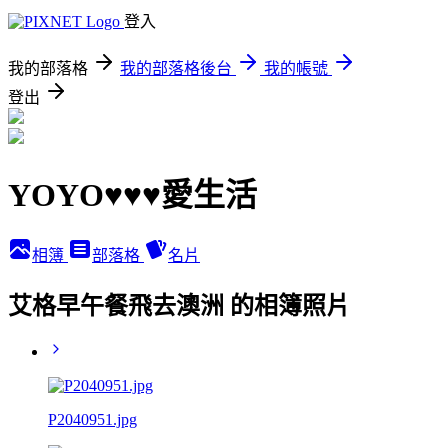
登入
我的部落格
我的部落格後台
我的帳號
登出
YOYO♥♥♥愛生活
相簿
部落格
名片
艾格早午餐飛去澳洲 的相簿照片
P2040951.jpg