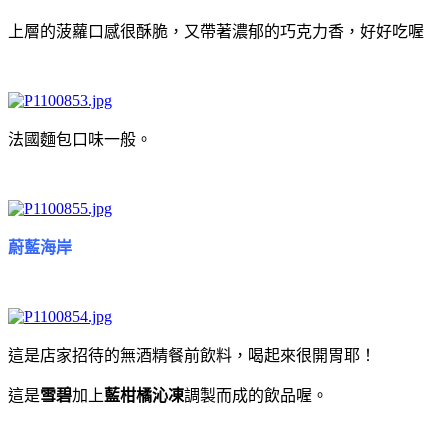
上層的菠蘿口感很酥脆，又帶著濃郁的巧克力香，好好吃喔
法國麵包口味一般。
蔚藍海岸
這是店家招待的無酒精餐前飲料，喝起來很開胃耶！
這是
雪碧
加上
藍柑橘沁凍
調製而成的飲品喔。