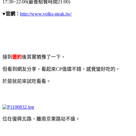
17:30~22:00(最後點餐時間21:00)
♥
官網：
http://www.volks-steak.tw/
接到
邀約
後其實猶豫了一下，
但看到網友分享，看起來CP值還不錯，感覺蠻好吃的，
於是就前來試吃看看。
位在復興北路，離南京東路站不遠。