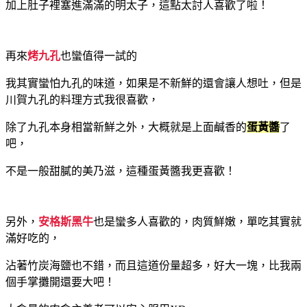
加上肚子裡塞進滿滿的明太子，這點太討人喜歡了啦！
再來
烤九孔
也蠻值得一試的
我其實蠻怕九孔的味道，如果是不新鮮的還會讓人想吐，但是
川賀九孔的料理方式我很喜歡，
除了九孔本身相當新鮮之外，大概就是上面鹹香的
蛋黃醬
了
吧，
不是一般甜膩的美乃滋，這種蛋黃醬我更喜歡！
另外，
安格斯黑牛
也是蠻多人喜歡的，肉質鮮嫩，單吃其實就
滿好吃的，
沾著竹炭海鹽也不錯，而且這道份量超多，好大一塊，比我兩
個手掌攤開還要大吧！