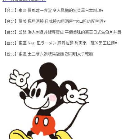
【台北】東區 微風建一食堂 令人驚豔的無菜單日本料理♥
【台北】景美 楓居酒燒 日式燒肉居酒屋*大口吃肉配啤酒♥
【台北】公館 海人刺身丼飯專賣店 平價美味的豪華日式生魚片丼飯
【台北】東區 Nagi 凪ラーメン 豚骨拉麵 想再來一碗的黑王拉麵♥
【台北】東區 土三寒六讚岐烏龍麵 起司明太子乾麵