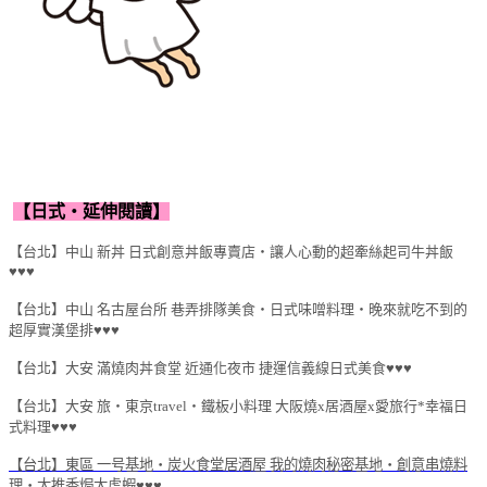
【日式‧延伸閱讀】
【台北】中山 新丼 日式創意丼飯專賣店‧讓人心動的超牽絲起司牛丼飯
♥♥♥
【台北】中山 名古屋台所 巷弄排隊美食‧日式味噌料理‧晚來就吃不到的
超厚實漢堡排♥♥♥
【台北】大安 滿燒肉丼食堂 近通化夜市 捷運信義線日式美食♥♥♥
【台北】大安 旅‧東京travel‧鐵板小料理 大阪燒x居酒屋x愛旅行*幸福日
式料理♥♥♥
【台北】東區 一号基地‧炭火食堂居酒屋 我的燒肉秘密基地‧創意串燒料
理‧大推香焗大虎蝦♥♥♥