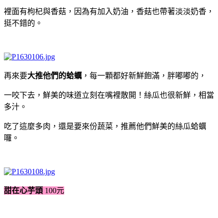
裡面有枸杞與香菇，因為有加入奶油，香菇也帶著淡淡奶香，
挺不錯的。
再來要
大推他們的蛤蠣
，每一顆都好新鮮飽滿，胖嘟嘟的，
一咬下去，鮮美的味道立刻在嘴裡散開！絲瓜也很新鮮，相當
多汁。
吃了這麼多肉，還是要來份蔬菜，推薦他們鮮美的絲瓜蛤蠣
囉。
甜在心芋頭
100元