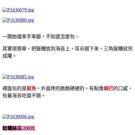
一開始還笨手笨腳，不知道怎麼包，
其實很簡單，把飯糰放到海苔上，耳朵摺下來，三角飯糰就完
成囉。
裡面包的是
鮭魚
，外面烤的脆脆硬硬的，有點像
鍋巴
的口感，
包著海苔吃還不錯。
蛤蠣絲瓜
200元