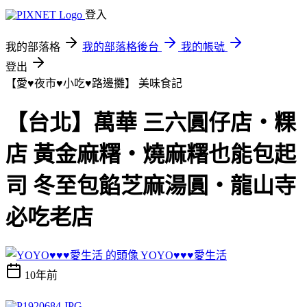
登入
我的部落格
我的部落格後台
我的帳號
登出
【愛♥夜市♥小吃♥路邊攤】
美味食記
【台北】萬華 三六圓仔店‧粿
店 黃金麻糬‧燒麻糬也能包起
司 冬至包餡芝麻湯圓‧龍山寺
必吃老店
YOYO♥♥♥愛生活
10年前