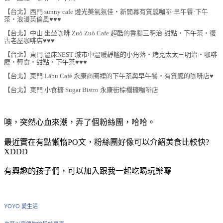
【台北】西門 sunny cafe 燈光美氣氛佳‧新開幕有質感咖啡·早午餐·下午
茶‧浪漫英倫風♥♥♥
【台北】中山 坐坐咖啡 Zuò Zuò Cafe 超酷的香腸三明治·甜點‧下午茶‧復
古老屋咖啡店♥♥♥
【台北】東門 溫床NEST 城市中溫暖靜謐的小角落‧烤克太太三明治‧咖啡
廳‧輕食‧甜點‧下午茶♥♥♥
【台北】東門 Läbu Café 永康商圈裡的下午茶與早午餐‧有質感的咖啡店♥
【台北】東門 小食糖 Sugar Bistro 永康街棕櫚糖咖啡店
噢，突然心血來潮，弄了個粉絲團，哈哈。
最近實在有點懶惰PO文，粉絲團好像可以介紹美食比較快?
XDDD
有興趣的孩子們，可以加入跟我一起吃喝玩樂囉
YOYO 愛生活