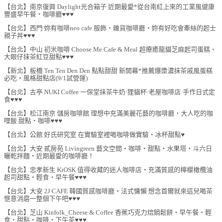
【台北】南京復興 Daylight光合箱子 近期最愛*從台南紅上來的工業風健康
豐盛早午餐‧咖啡廳♥♥♥
【台北】西門 妳有咖啡neo cafe 服飾‧雜貨咖啡廳‧妳有好吃會牽絲的起士
親子丼♥♥♥
【台北】中山 初米咖啡 Choose Me Cafe & Meal 超療癒龍貓芝麻起司蛋糕、
大眼仔抹茶紅豆甜點♥♥♥
【新北】板橋 Ten Ten Den Den 點點甜甜 新開幕*推薦爆漿濃抹茶戚風蛋糕
必吃‧風格甜點店(9/1試營運)
【台北】古亭 NUKI Coffee 一保堂抹茶牛奶·狸貓杯·老屋咖啡店·手作日式定
食♥♥♥
【台北】松江南京 儲房咖啡館 理想中充滿美麗花藝的咖啡廳‧大人吃的咖
哩飯 甜點‧咖啡♥♥♥
【台北】公館 好氏研究室 在實驗室裡喝咖啡做實驗‧冰杯甜點♥
【台北】大安 貳房苑 Livingreen 藝文空間‧咖啡‧甜點‧水果塔‧斗六日
曬乾拌麵‧近期最愛的咖啡廳！
【台北】忠孝新生 KiOSK 值得收藏的迷人咖啡店‧充滿質感的檸檬橄欖油
起司甜點‧輕食‧早午餐♥♥♥
【台北】大安 2J CAFE 韓國質感咖啡廳‧法式慵懶 想念首爾就來這兒喝茶
愜意消磨一整個下午吧♥♥♥
【台北】芝山 Kinfolk_Cheese & Coffee 香蕉巧克力焙鍋鬆餅‧早午餐‧輕
食‧甜點‧咖啡‧下午茶♥♥♥