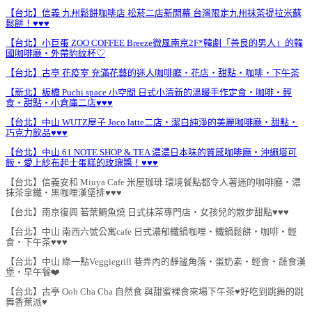
【台北】信義 九州鬆餅咖啡店 松菸二店新開幕 台灣限定九州抹茶提拉米蘇
鬆餅！♥♥♥
【台北】小巨蛋 ZOO COFFEE Breeze微風南京2F*韓劇「善良的男人」的韓
國咖啡廳‧外帶豹紋杯♡
【台北】古亭 花疫室 充滿花藝的迷人咖啡廳‧花店‧甜點‧咖啡‧下午茶
【新北】板橋 Puchi space 小空間 日式小清新的溫暖手作定食‧咖啡‧輕
食‧甜點‧小倉庫二店♥♥♥
【台北】中山 WUTZ屋子 Joco latte二店‧潔白純淨的美麗咖啡廳‧甜點‧
巧克力飲品♥♥♥
【台北】中山 61 NOTE SHOP & TEA 濃濃日本味的質感咖啡廳‧沖繩塔可
飯‧愛上紗布起士蛋糕的玫瑰醬！♥♥♥
【台北】信義安和 Miuya Cafe 米屋珈琲 環境餐點都令人著迷的咖啡廳‧濃
抹茶拿鐵‧黑咖哩漢堡排♥♥♥
【台北】南京復興 若葉鯛魚燒 日式抹茶專門店‧女孩兒的散步甜點♥♥♥
【台北】中山 南西六號公寓cafe 日式濃郁鐵鍋咖哩‧鐵鍋鬆餅‧咖啡‧輕
食‧下午茶♥♥♥
【台北】中山 綠一點Veggiegrill 巷弄內的靜謐角落‧蛋奶素‧輕食‧蔬食漢
堡‧早午餐❤️
【台北】古亭 Ooh Cha Cha 自然食 與甜蜜裸食來場下午茶♥好吃到跳舞的跳
舞香蕉派♥