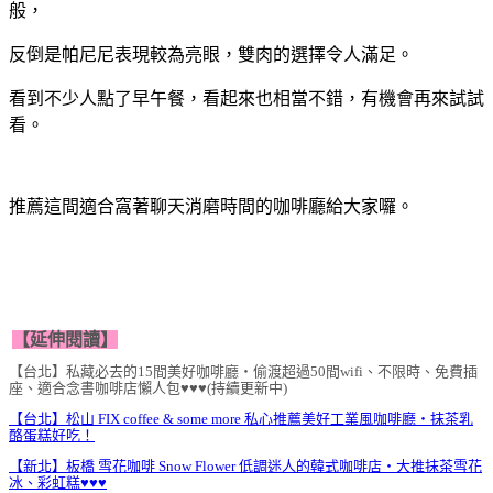
般，
反倒是帕尼尼表現較為亮眼，雙肉的選擇令人滿足。
看到不少人點了早午餐，看起來也相當不錯，有機會再來試試
看。
推薦這間適合窩著聊天消磨時間的咖啡廳給大家囉。
【延伸閱讀】
【台北】私藏必去的15間美好咖啡廳‧偷渡超過50間wifi、不限時、免費插
座、適合念書咖啡店懶人包♥♥♥(持續更新中)
【台北】松山 FIX coffee & some more 私心推薦美好工業風咖啡廳‧抹茶乳
酪蛋糕好吃！
【新北】板橋 雪花咖啡 Snow Flower 低調迷人的韓式咖啡店‧大推抹茶雪花
冰、彩虹糕♥♥♥