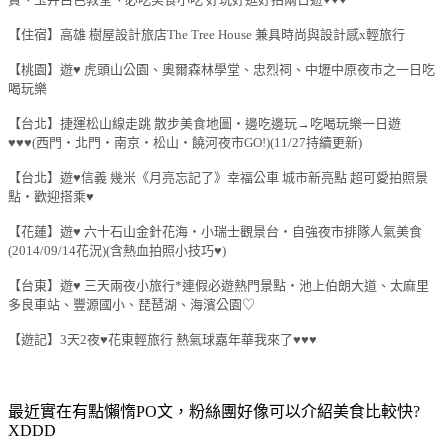
【住宿】高雄 樹屋設計旅店The Tree House 兼具時尚與設計感x輕旅行
【桃園】遊♥ 虎頭山公園、奧爾森林學堂、忠烈祠、中壢中原夜市之一日吃
喝玩樂
【台北】捷運松山線走跳 散步美食地圖‧邊吃邊玩→吃喝玩樂一日遊
♥♥♥(西門‧北門‧南京‧松山‧饒河夜市GO!)(11/27持續更新)
【台北】遊♥信義 幾米《月亮忘記了》幸福公車 城市新亮點 超可愛拍照景
點‧歡迎搭乘♥
【花蓮】遊♥ 六十石山金針花海‧小瑞士觀景台‧自強夜市排隊人氣美食
(2014/09/14花況)(含熱血拍照小技巧♥)
【台東】遊♥ 三天兩夜小旅行*連假必遊熱門景點‧池上伯朗大道、太麻里
多良車站、豐源國小、琵琶湖、海濱公園♡
【遊記】3天2夜♥花東輕旅行 熱氣球嘉年華我來了♥♥♥
最近實在有點懶惰PO文，粉絲團好像可以介紹美食比較快?
XDDD