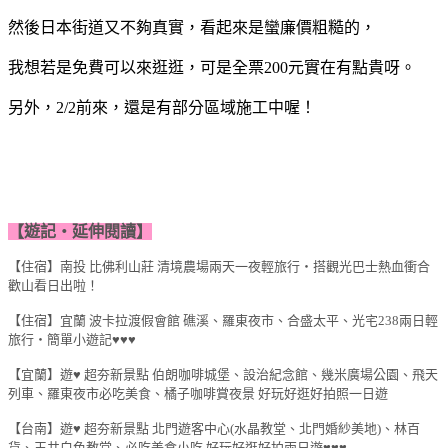
然後日本街道又不夠真實，看起來是蠻廉價粗糙的，
我想若是免費可以來逛逛，可是全票200元實在有點貴呀。
另外，2/2前來，還是有部分區域施工中喔！
【遊記‧延伸閱讀】
【住宿】南投 比佛利山莊 清境農場兩天一夜輕旅行‧搭觀光巴士熱血衝合
歡山看日出啦！
【住宿】宜蘭 波卡拉渡假會館 礁溪、羅東夜市、合盛太平、光宅238兩日輕
旅行‧簡單小遊記♥♥♥
【宜蘭】遊♥ 超夯新景點 伯朗咖啡城堡、設治紀念館、幾米廣場公園、飛天
列車、羅東夜市必吃美食、橘子咖啡賞夜景 好玩好逛好拍照一日遊
【台南】遊♥ 超夯新景點 北門遊客中心(水晶教堂、北門婚紗美地)、林百
貨、玉井白色教堂、必吃美食小吃 好玩好逛好拍兩日遊♥♥♥