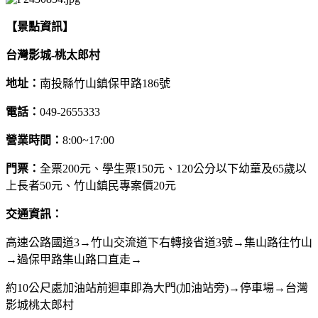
【景點資訊】
台灣影城-桃太郎村
地址：
南投縣竹山鎮保甲路186號
電話：
049-2655333
營業時間：
8:00~17:00
門票：
全票200元、學生票150元、120公分以下幼童及65歲以
上長者50元、竹山鎮民專案價20元
交通資訊：
高速公路國道3→竹山交流道下右轉接省道3號→集山路往竹山
→過保甲路集山路口直走→
約10公尺處加油站前迴車即為大門(加油站旁)→停車場→台灣
影城桃太郎村