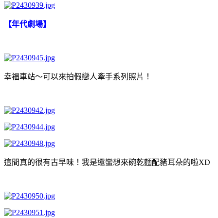
【年代劇場】
幸福車站～可以來拍假戀人牽手系列照片！
這間真的很有古早味！我是還蠻想來碗乾麵配豬耳朵的啦XD