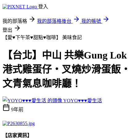
登入
我的部落格
我的部落格後台
我的帳號
登出
【愛♥下午茶♥甜點♥咖啡】
美味食記
【台北】中山 共樂Gung Lok
港式雞蛋仔‧叉燒炒滑蛋飯‧
文青氣息咖啡廳！
YOYO♥♥♥愛生活
9年前
【店家資訊】