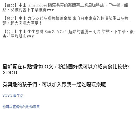
【台北】中山 tame moose 隱藏巷弄的新開幕工業風咖啡店‧早午餐‧甜
點‧女孩約會下午茶推薦♥♥♥
【台北】中山 カラシビ味噌拉麵鬼金棒 來自日本東京的超濃郁重口味拉
麵‧超大肉塊大滿足！
【台北】中山 坐坐咖啡 Zuò Zuò Cafe 超酷的香腸三明治·甜點‧下午茶‧復
古老屋咖啡店♥♥♥
最近實在有點懶惰PO文，粉絲團好像可以介紹美食比較快?
XDDD
有興趣的孩子們，可以加入跟我一起吃喝玩樂囉
YOYO 愛生活
也可以宣傳你的粉絲專頁