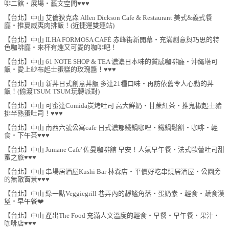
啡二館‧展場‧藝文空間♥♥♥
【台北】中山 艾倫狄克森 Allen Dickson Cafe & Restaurant 美式&義式餐
廳‧推夏威夷肉排飯！(近捷運雙連站)
【台北】中山 ILHA FORMOSA CAFÉ 赤峰街新開幕‧充滿創意與巧思的特
色咖啡廳‧來杯有趣又可愛的咖啡吧！
【台北】中山 61 NOTE SHOP & TEA 濃濃日本味的質感咖啡廳‧沖繩塔可
飯‧愛上紗布起士蛋糕的玫瑰醬！♥♥♥
【台北】中山 新丼日式創意丼飯 多達21種口味‧再訪依舊令人心動的丼
飯！(偷渡TSUM TSUM玩轉派對)
【台北】中山 可蜜達Comida炭烤吐司 高大鮮奶‧甘蔗紅茶‧推鬼椒起士豬
排半熟蛋吐司！♥♥♥
【台北】中山 南西六號公寓cafe 日式濃郁鐵鍋咖哩‧鐵鍋鬆餅‧咖啡‧輕
食‧下午茶♥♥♥
【台北】中山 Jumane Cafe' 佐曼咖啡館 早安！人氣早午餐‧法式歐蕾吐司甜
蜜之旅♥♥♥
【台北】中山 串場居酒屋Kushi Bar 林森店‧平價好吃串燒居酒屋‧公園旁
的無敵窗景♥♥♥
【台北】中山 綠一點Veggiegrill 巷弄內的靜謐角落‧蛋奶素‧輕食‧蔬食漢
堡‧早午餐❤️
【台北】中山 產出The Food 充滿人文溫度的輕食‧早餐‧早午餐‧果汁‧
咖啡店♥♥♥