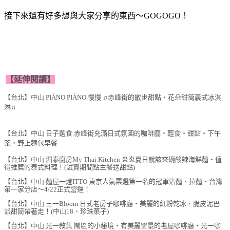
接下來還有好多想與大家分享的東西～GOGOGO！
【延伸閱讀】
【台北】中山 PIÀNO PIÀNO 慢慢 ♫赤峰街的散步甜點‧花朵甜筒義式冰淇
淋♫
【台北】中山 日子選食 赤峰街充滿日式氛圍的咖啡廳‧輕食‧甜點‧下午
茶‧野上麵包早餐
【台北】中山 湄泰廚房My Thai Kitchen 炎炎夏日就該來碗酸辣海鮮麵‧值
得推薦的泰式料理！(試賣期間點主餐送甜點)
【台北】中山 麵屋一燈ITTO 東京人氣票選第一名的冠軍沾麵、拉麵‧台灣
第一家分店～4/22正式營運！
【台北】中山 三一Bloom 日式老房子咖啡廳‧美麗的紅粉乾冰、脆皮泥巴
派甜筒帶著走！(中山18、珍珠菓子)
【台北】中山 光一敘集 鬧區的小秘境‧有美麗窗景的老屋咖啡廳‧光一咖