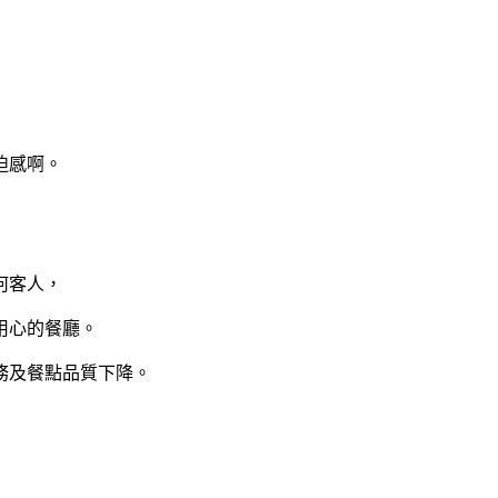
迫感啊。
何客人，
用心的餐廳。
務及餐點品質下降。