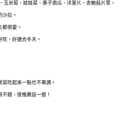
瓜、玉米筍、娃娃菜、栗子南瓜、洋蔥片、杏鮑菇片等，
的沙拉。
生都很愛。
好吃，好適合冬天。
蔬菜吃起來一點也不單調。
很不錯，很推薦這一道！