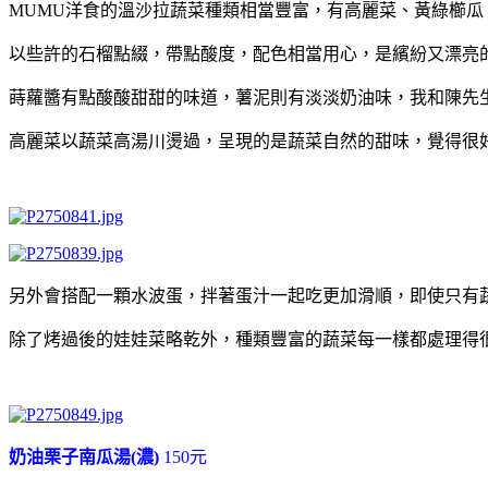
MUMU洋食的溫沙拉蔬菜種類相當豐富，有高麗菜、黃綠櫛
以些許的石榴點綴，帶點酸度，配色相當用心，是繽紛又漂亮
蒔蘿醬有點酸酸甜甜的味道，薯泥則有淡淡奶油味，我和陳先
高麗菜以蔬菜高湯川燙過，呈現的是蔬菜自然的甜味，覺得很
另外會搭配一顆水波蛋，拌著蛋汁一起吃更加滑順，即使只有
除了烤過後的娃娃菜略乾外，種類豐富的蔬菜每一樣都處理得
奶油栗子南瓜湯(濃)
150元