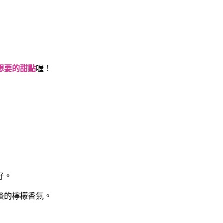
想要的甜點
喔！
好。
淡的檸檬香氣。