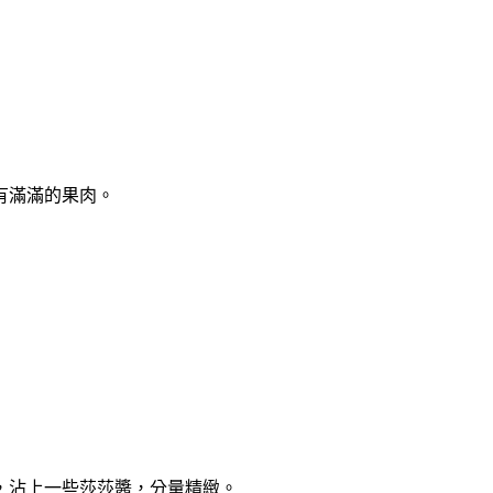
有滿滿的果肉。
，沾上一些莎莎醬，分量精緻。