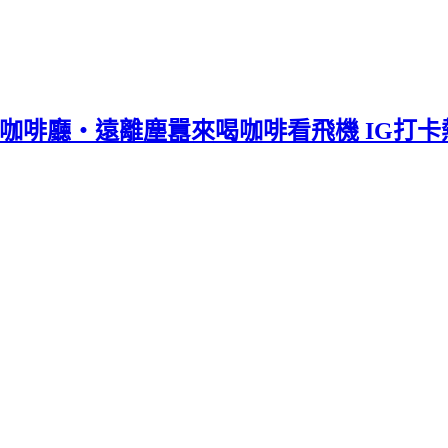
白色咖啡廳‧遠離塵囂來喝咖啡看飛機 IG打