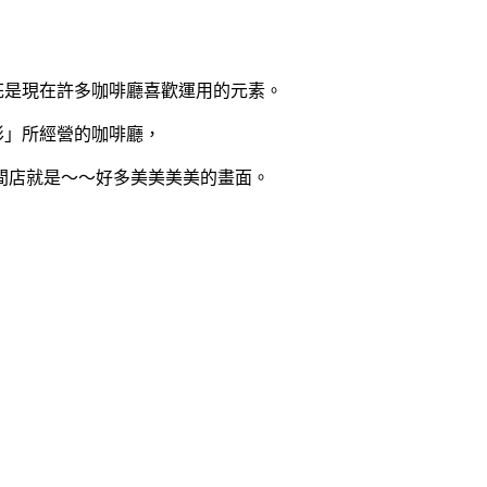
花是現在許多咖啡廳喜歡運用的元素。
彤」所經營的咖啡廳，
間店就是～～好多美美美美的畫面。