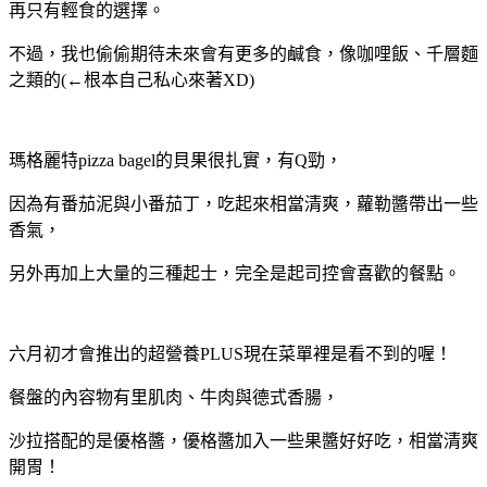
再只有輕食的選擇。
不過，我也偷偷期待未來會有更多的鹹食，像咖哩飯、千層麵
之類的(←根本自己私心來著XD)
瑪格麗特pizza bagel的貝果很扎實，有Q勁，
因為有番茄泥與小番茄丁，吃起來相當清爽，蘿勒醬帶出一些
香氣，
另外再加上大量的三種起士，完全是起司控會喜歡的餐點。
六月初才會推出的超營養PLUS現在菜單裡是看不到的喔！
餐盤的內容物有里肌肉、牛肉與德式香腸，
沙拉搭配的是優格醬，優格醬加入一些果醬好好吃，相當清爽
開胃！