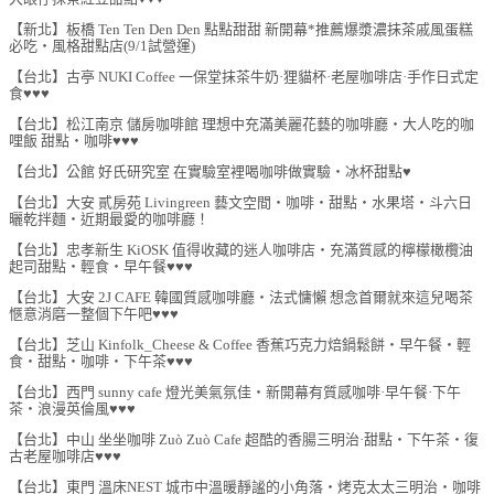
【新北】板橋 Ten Ten Den Den 點點甜甜 新開幕*推薦爆漿濃抹茶戚風蛋糕
必吃‧風格甜點店(9/1試營運)
【台北】古亭 NUKI Coffee 一保堂抹茶牛奶·狸貓杯·老屋咖啡店·手作日式定
食♥♥♥
【台北】松江南京 儲房咖啡館 理想中充滿美麗花藝的咖啡廳‧大人吃的咖
哩飯 甜點‧咖啡♥♥♥
【台北】公館 好氏研究室 在實驗室裡喝咖啡做實驗‧冰杯甜點♥
【台北】大安 貳房苑 Livingreen 藝文空間‧咖啡‧甜點‧水果塔‧斗六日
曬乾拌麵‧近期最愛的咖啡廳！
【台北】忠孝新生 KiOSK 值得收藏的迷人咖啡店‧充滿質感的檸檬橄欖油
起司甜點‧輕食‧早午餐♥♥♥
【台北】大安 2J CAFE 韓國質感咖啡廳‧法式慵懶 想念首爾就來這兒喝茶
愜意消磨一整個下午吧♥♥♥
【台北】芝山 Kinfolk_Cheese & Coffee 香蕉巧克力焙鍋鬆餅‧早午餐‧輕
食‧甜點‧咖啡‧下午茶♥♥♥
【台北】西門 sunny cafe 燈光美氣氛佳‧新開幕有質感咖啡·早午餐·下午
茶‧浪漫英倫風♥♥♥
【台北】中山 坐坐咖啡 Zuò Zuò Cafe 超酷的香腸三明治·甜點‧下午茶‧復
古老屋咖啡店♥♥♥
【台北】東門 溫床NEST 城市中溫暖靜謐的小角落‧烤克太太三明治‧咖啡