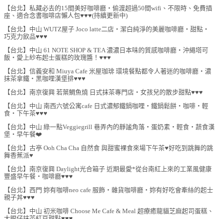
【台北】私藏必去的15間美好咖啡廳‧偷渡超過50間wifi、不限時、免費插
座、適合念書咖啡店懶人包♥♥♥(持續更新中)
【台北】中山 WUTZ屋子 Joco latte二店‧潔白純淨的美麗咖啡廳‧甜點‧
巧克力飲品♥♥♥
【台北】中山 61 NOTE SHOP & TEA 濃濃日本味的質感咖啡廳‧沖繩塔可
飯‧愛上紗布起士蛋糕的玫瑰醬！♥♥♥
【台北】信義安和 Miuya Cafe 米屋珈琲 環境餐點都令人著迷的咖啡廳‧濃
抹茶拿鐵‧黑咖哩漢堡排♥♥♥
【台北】南京復興 若葉鯛魚燒 日式抹茶專門店‧女孩兒的散步甜點♥♥♥
【台北】中山 南西六號公寓cafe 日式濃郁鐵鍋咖哩‧鐵鍋鬆餅‧咖啡‧輕
食‧下午茶♥♥♥
【台北】中山 綠一點Veggiegrill 巷弄內的靜謐角落‧蛋奶素‧輕食‧蔬食漢
堡‧早午餐❤️
【台北】古亭 Ooh Cha Cha 自然食 與甜蜜裸食來場下午茶♥好吃到跳舞的跳
舞香蕉派♥
【台北】南京復興 Daylight光合箱子 近期最愛*從台南紅上來的工業風健康
豐盛早午餐‧咖啡廳♥♥♥
【台北】西門 妳有咖啡neo cafe 服飾‧雜貨咖啡廳‧妳有好吃會牽絲的起士
親子丼♥♥♥
【台北】中山 初米咖啡 Choose Me Cafe & Meal 超療癒龍貓芝麻起司蛋糕、
大眼仔抹茶紅豆甜點♥♥♥