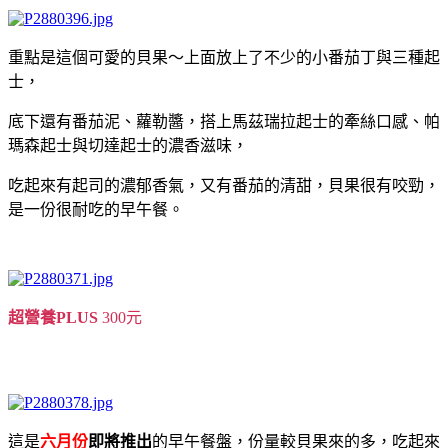
重點是這個可愛的貝果～上面放上了不少的小番茄丁與三種起
士，
底下還有番茄泥、蘿勒醬，搭上馬茲瑞拉起士的牽絲口感、帕
瑪森起士與切達起士的濃香滋味，
吃起來有起司的濃郁香氣，又有番茄的清甜，貝果很有咬勁，
是一份很耐吃的早午餐。
超營養PLUS
300元
這是
六月份
即將推出
的早午餐盤，份量較貝果來的多，吃起來