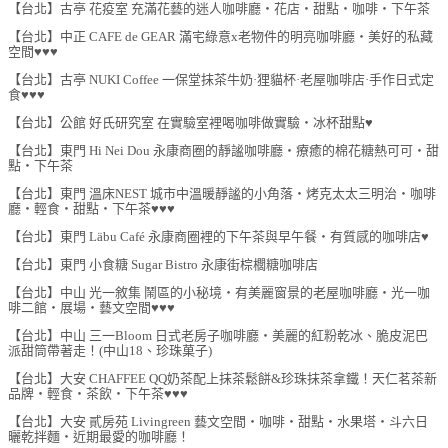
【台北】古亭 花疫室 充滿花藝的迷人咖啡廳‧花店‧甜點‧咖啡‧下午茶
【台北】中正 CAFE de GEAR 滿宅綠意x老物件的明亮咖啡廳‧美好的私藏
空間♥♥♥
【台北】古亭 NUKI Coffee 一保堂抹茶牛奶·狸貓杯·老屋咖啡店·手作日式定
食♥♥♥
【台北】公館 好氏研究室 在實驗室裡喝咖啡做實驗‧冰杯甜點♥
【台北】東門 Hi Nei Dou 永康商圈的靜謐咖啡廳‧療癒的棉花糖熱可可‧甜
點‧下午茶
【台北】東門 溫床NEST 城市中溫暖靜謐的小角落‧烤克太太三明治‧咖啡
廳‧輕食‧甜點‧下午茶♥♥♥
【台北】東門 Läbu Café 永康商圈裡的下午茶與早午餐‧有質感的咖啡店♥
【台北】東門 小食糖 Sugar Bistro 永康街棕櫚糖咖啡店
【台北】中山 光一敘集 鬧區的小秘境‧有美麗窗景的老屋咖啡廳‧光一咖
啡二館‧展場‧藝文空間♥♥♥
【台北】中山 三一Bloom 日式老房子咖啡廳‧美麗的紅粉乾冰、脆皮泥巴
派甜筒帶著走！(中山18、珍珠菓子)
【台北】大安 CHAFFEE QQ奶茶配上抹茶鬆餅&珍珠抹茶拿鐵！天仁茗茶新
品牌‧輕食‧茶飲‧下午茶♥♥♥
【台北】大安 貳房苑 Livingreen 藝文空間‧咖啡‧甜點‧水果塔‧斗六日
曬乾拌麵‧近期最愛的咖啡廳！