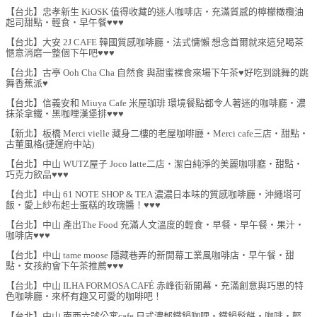
【台北】忠孝新生 KiOSK 值得收藏的迷人咖啡店‧充滿質感的檸檬橄欖油
起司甜點‧輕食‧早午餐♥♥♥
【台北】大安 2J CAFE 韓國質感咖啡廳‧法式慵懶 想念首爾就來這兒喝茶
愜意消磨一整個下午吧♥♥♥
【台北】古亭 Ooh Cha Cha 自然食 與甜蜜裸食來場下午茶♥好吃到跳舞的跳
舞香蕉派♥
【台北】信義安和 Miuya Cafe 米屋珈琲 環境餐點都令人著迷的咖啡廳‧濃
抹茶拿鐵‧黑咖哩漢堡排♥♥♥
【新北】板橋 Merci vielle 藏身二樓的老屋咖啡廳‧Merci cafe三店‧甜點‧
古董風格(捷運府中站)
【台北】中山 WUTZ屋子 Joco latte二店‧潔白純淨的美麗咖啡廳‧甜點‧
巧克力飲品♥♥♥
【台北】中山 61 NOTE SHOP & TEA 濃濃日本味的質感咖啡廳‧沖繩塔可
飯‧愛上紗布起士蛋糕的玫瑰醬！♥♥♥
【台北】中山 產出The Food 充滿人文溫度的輕食‧早餐‧早午餐‧果汁‧
咖啡店♥♥♥
【台北】中山 tame moose 隱藏巷弄的新開幕工業風咖啡店‧早午餐‧甜
點‧女孩約會下午茶推薦♥♥♥
【台北】中山 ILHA FORMOSA CAFÉ 赤峰街新開幕‧充滿創意與巧思的特
色咖啡廳‧來杯有趣又可愛的咖啡吧！
【台北】中山 南西六號公寓cafe 日式濃郁鐵鍋咖哩‧鐵鍋鬆餅‧咖啡‧輕