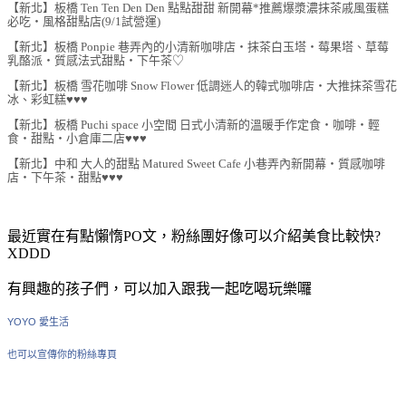
【新北】板橋 Ten Ten Den Den 點點甜甜 新開幕*推薦爆漿濃抹茶戚風蛋糕
必吃‧風格甜點店(9/1試營運)
【新北】板橋 Ponpie 巷弄內的小清新咖啡店‧抹茶白玉塔‧莓果塔、草莓
乳酪派‧質感法式甜點‧下午茶♡
【新北】板橋 雪花咖啡 Snow Flower 低調迷人的韓式咖啡店‧大推抹茶雪花
冰、彩虹糕♥♥♥
【新北】板橋 Puchi space 小空間 日式小清新的溫暖手作定食‧咖啡‧輕
食‧甜點‧小倉庫二店♥♥♥
【新北】中和 大人的甜點 Matured Sweet Cafe 小巷弄內新開幕‧質感咖啡
店‧下午茶‧甜點♥♥♥
最近實在有點懶惰PO文，粉絲團好像可以介紹美食比較快?
XDDD
有興趣的孩子們，可以加入跟我一起吃喝玩樂囉
YOYO 愛生活
也可以宣傳你的粉絲專頁