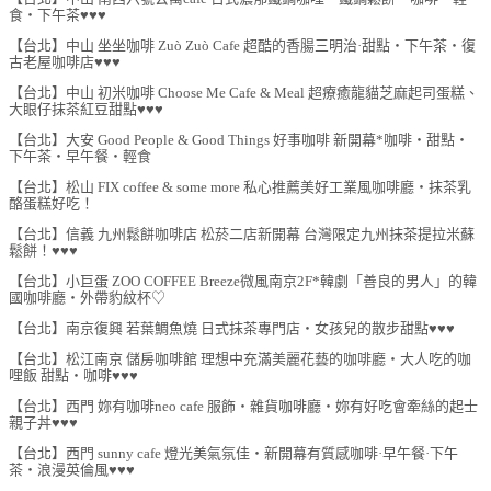
食‧下午茶♥♥♥
【台北】中山 坐坐咖啡 Zuò Zuò Cafe 超酷的香腸三明治·甜點‧下午茶‧復
古老屋咖啡店♥♥♥
【台北】中山 初米咖啡 Choose Me Cafe & Meal 超療癒龍貓芝麻起司蛋糕、
大眼仔抹茶紅豆甜點♥♥♥
【台北】大安 Good People & Good Things 好事咖啡 新開幕*咖啡‧甜點‧
下午茶‧早午餐‧輕食
【台北】松山 FIX coffee & some more 私心推薦美好工業風咖啡廳‧抹茶乳
酪蛋糕好吃！
【台北】信義 九州鬆餅咖啡店 松菸二店新開幕 台灣限定九州抹茶提拉米蘇
鬆餅！♥♥♥
【台北】小巨蛋 ZOO COFFEE Breeze微風南京2F*韓劇「善良的男人」的韓
國咖啡廳‧外帶豹紋杯♡
【台北】南京復興 若葉鯛魚燒 日式抹茶專門店‧女孩兒的散步甜點♥♥♥
【台北】松江南京 儲房咖啡館 理想中充滿美麗花藝的咖啡廳‧大人吃的咖
哩飯 甜點‧咖啡♥♥♥
【台北】西門 妳有咖啡neo cafe 服飾‧雜貨咖啡廳‧妳有好吃會牽絲的起士
親子丼♥♥♥
【台北】西門 sunny cafe 燈光美氣氛佳‧新開幕有質感咖啡·早午餐·下午
茶‧浪漫英倫風♥♥♥