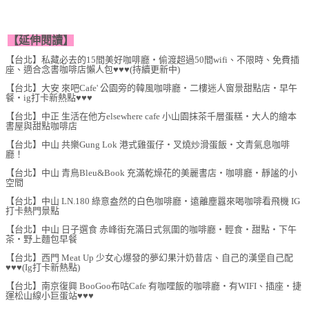
【延伸閱讀】
【台北】私藏必去的15間美好咖啡廳‧偷渡超過50間wifi、不限時、免費插
座、適合念書咖啡店懶人包♥♥♥(持續更新中)
【台北】大安 來吧Cafe' 公園旁的韓風咖啡廳‧二樓迷人窗景甜點店‧早午
餐‧ig打卡新熱點♥♥♥
【台北】中正 生活在他方elsewhere cafe 小山園抹茶千層蛋糕‧大人的繪本
書屋與甜點咖啡店
【台北】中山 共樂Gung Lok 港式雞蛋仔‧叉燒炒滑蛋飯‧文青氣息咖啡
廳！
【台北】中山 青鳥Bleu&Book 充滿乾燥花的美麗書店‧咖啡廳‧靜謐的小
空間
【台北】中山 LN.180 綠意盎然的白色咖啡廳‧遠離塵囂來喝咖啡看飛機 IG
打卡熱門景點
【台北】中山 日子選食 赤峰街充滿日式氛圍的咖啡廳‧輕食‧甜點‧下午
茶‧野上麵包早餐
【台北】西門 Meat Up 少女心爆發的夢幻果汁奶昔店、自己的漢堡自己配
♥♥♥(Ig打卡新熱點)
【台北】南京復興 BooGoo布咕Cafe 有咖哩飯的咖啡廳‧有WIFI、插座‧捷
運松山線小巨蛋站♥♥♥