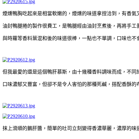
煙燻鴨胸吃起來是相當軟嫩的，煙燻的味道拿捏洽到，有香氣
油封鴨腿捲的製作很費工，是鴨腿經由油封烹煮後，再將手工
與時蘿等香料葉混和後的味道很棒，一點也不單調，口味也不
但我最愛的還是這個鴨肝慕斯，由十幾種香料調味而成，不同
口味濃郁又豐富，但卻不是令人害怕的那種死鹹，搭配香酥的
抹上滑順的鵝肝醬，簡單的吐司立刻變得香濃華麗，濃厚的味