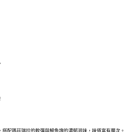
，
！
，搭配瑪茲瑞拉的軟彈與鯷魚塊的濃郁滋味，味道富有層次。