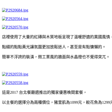
店裡使用了大量的紅磚與木質地板呈現了溫暖舒適的異國風情
點綴的點點黃光讓氛圍更加放鬆迷人，甚至是有點慵懶的。
簡單不浮誇的裝潢，微工業風的牆面與水晶燈也不覺得突兀。
這是2017 台北餐廳週推出的獨家優惠晚間套餐，
以主餐的選擇分為兩種價位，豬里肌為1099元，較花魚為129