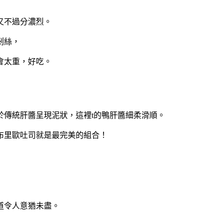
又不過分濃烈。
剝絲，
會太重，好吃。
於傳統肝醬呈現泥狀，這裡t的鴨肝醬細柔滑順。
布里歐吐司就是最完美的組合！
道令人意猶未盡。