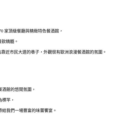
 70 家頂級餐廳與精緻特色餐酒館，
餐飲精髓。
忠孝敦化站靠近市民大道的巷子，外觀很有歐洲浪漫餐酒館的氛圍。
風格餐酒館的悠閒氛圍，
為標竿，
帶給我們一場豐富的味蕾饗宴。