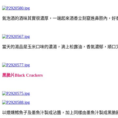
氣泡酒的酒味其實很濃厚，一端起來酒香立刻竄進鼻腔內，好
當天的湯品是玉米口味的濃湯，滴上松露油，香氣濃郁，順口
黑脆片Black Crackers
以煙燻鱈魚子及墨魚汁製成沾醬，加上同樣由墨魚汁製成黑脆