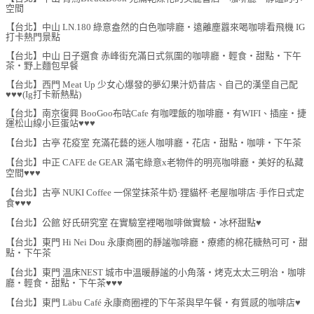
空間
【台北】中山 LN.180 綠意盎然的白色咖啡廳‧遠離塵囂來喝咖啡看飛機 IG
打卡熱門景點
【台北】中山 日子選食 赤峰街充滿日式氛圍的咖啡廳‧輕食‧甜點‧下午
茶‧野上麵包早餐
【台北】西門 Meat Up 少女心爆發的夢幻果汁奶昔店、自己的漢堡自己配
♥♥♥(Ig打卡新熱點)
【台北】南京復興 BooGoo布咕Cafe 有咖哩飯的咖啡廳‧有WIFI、插座‧捷
運松山線小巨蛋站♥♥♥
【台北】古亭 花疫室 充滿花藝的迷人咖啡廳‧花店‧甜點‧咖啡‧下午茶
【台北】中正 CAFE de GEAR 滿宅綠意x老物件的明亮咖啡廳‧美好的私藏
空間♥♥♥
【台北】古亭 NUKI Coffee 一保堂抹茶牛奶·狸貓杯·老屋咖啡店·手作日式定
食♥♥♥
【台北】公館 好氏研究室 在實驗室裡喝咖啡做實驗‧冰杯甜點♥
【台北】東門 Hi Nei Dou 永康商圈的靜謐咖啡廳‧療癒的棉花糖熱可可‧甜
點‧下午茶
【台北】東門 溫床NEST 城市中溫暖靜謐的小角落‧烤克太太三明治‧咖啡
廳‧輕食‧甜點‧下午茶♥♥♥
【台北】東門 Läbu Café 永康商圈裡的下午茶與早午餐‧有質感的咖啡店♥