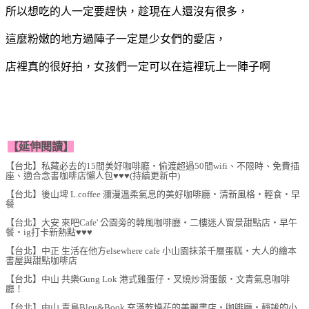
所以想吃的人一定要趕快，趁現在人還沒有很多，
這麼粉嫩的地方過陣子一定是少女們的愛店，
店裡真的很好拍，女孩們一定可以在這裡玩上一陣子啊
【延伸閱讀】
【台北】私藏必去的15間美好咖啡廳‧偷渡超過50間wifi、不限時、免費插
座、適合念書咖啡店懶人包♥♥♥(持續更新中)
【台北】後山埤 L.coffee 瀰漫溫柔氣息的美好咖啡廳‧清新風格‧輕食‧早
餐
【台北】大安 來吧Cafe' 公園旁的韓風咖啡廳‧二樓迷人窗景甜點店‧早午
餐‧ig打卡新熱點♥♥♥
【台北】中正 生活在他方elsewhere cafe 小山園抹茶千層蛋糕‧大人的繪本
書屋與甜點咖啡店
【台北】中山 共樂Gung Lok 港式雞蛋仔‧叉燒炒滑蛋飯‧文青氣息咖啡
廳！
【台北】中山 青鳥Bleu&Book 充滿乾燥花的美麗書店‧咖啡廳‧靜謐的小