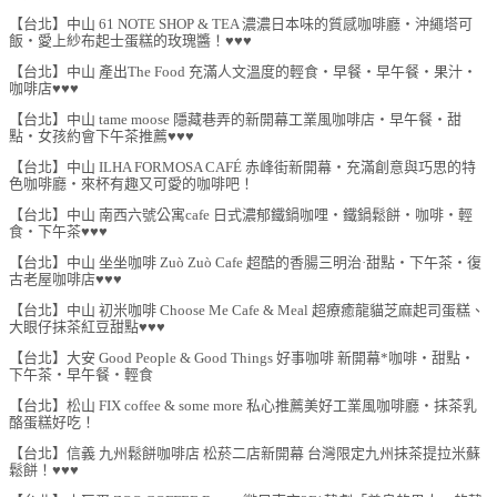
【台北】中山 61 NOTE SHOP & TEA 濃濃日本味的質感咖啡廳‧沖繩塔可
飯‧愛上紗布起士蛋糕的玫瑰醬！♥♥♥
【台北】中山 產出The Food 充滿人文溫度的輕食‧早餐‧早午餐‧果汁‧
咖啡店♥♥♥
【台北】中山 tame moose 隱藏巷弄的新開幕工業風咖啡店‧早午餐‧甜
點‧女孩約會下午茶推薦♥♥♥
【台北】中山 ILHA FORMOSA CAFÉ 赤峰街新開幕‧充滿創意與巧思的特
色咖啡廳‧來杯有趣又可愛的咖啡吧！
【台北】中山 南西六號公寓cafe 日式濃郁鐵鍋咖哩‧鐵鍋鬆餅‧咖啡‧輕
食‧下午茶♥♥♥
【台北】中山 坐坐咖啡 Zuò Zuò Cafe 超酷的香腸三明治·甜點‧下午茶‧復
古老屋咖啡店♥♥♥
【台北】中山 初米咖啡 Choose Me Cafe & Meal 超療癒龍貓芝麻起司蛋糕、
大眼仔抹茶紅豆甜點♥♥♥
【台北】大安 Good People & Good Things 好事咖啡 新開幕*咖啡‧甜點‧
下午茶‧早午餐‧輕食
【台北】松山 FIX coffee & some more 私心推薦美好工業風咖啡廳‧抹茶乳
酪蛋糕好吃！
【台北】信義 九州鬆餅咖啡店 松菸二店新開幕 台灣限定九州抹茶提拉米蘇
鬆餅！♥♥♥