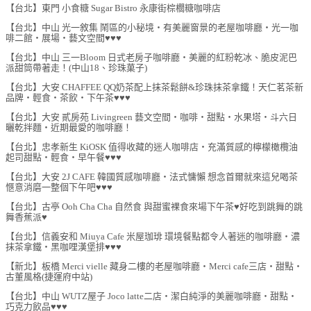
【台北】東門 小食糖 Sugar Bistro 永康街棕櫚糖咖啡店
【台北】中山 光一敘集 鬧區的小秘境‧有美麗窗景的老屋咖啡廳‧光一咖
啡二館‧展場‧藝文空間♥♥♥
【台北】中山 三一Bloom 日式老房子咖啡廳‧美麗的紅粉乾冰、脆皮泥巴
派甜筒帶著走！(中山18、珍珠菓子)
【台北】大安 CHAFFEE QQ奶茶配上抹茶鬆餅&珍珠抹茶拿鐵！天仁茗茶新
品牌‧輕食‧茶飲‧下午茶♥♥♥
【台北】大安 貳房苑 Livingreen 藝文空間‧咖啡‧甜點‧水果塔‧斗六日
曬乾拌麵‧近期最愛的咖啡廳！
【台北】忠孝新生 KiOSK 值得收藏的迷人咖啡店‧充滿質感的檸檬橄欖油
起司甜點‧輕食‧早午餐♥♥♥
【台北】大安 2J CAFE 韓國質感咖啡廳‧法式慵懶 想念首爾就來這兒喝茶
愜意消磨一整個下午吧♥♥♥
【台北】古亭 Ooh Cha Cha 自然食 與甜蜜裸食來場下午茶♥好吃到跳舞的跳
舞香蕉派♥
【台北】信義安和 Miuya Cafe 米屋珈琲 環境餐點都令人著迷的咖啡廳‧濃
抹茶拿鐵‧黑咖哩漢堡排♥♥♥
【新北】板橋 Merci vielle 藏身二樓的老屋咖啡廳‧Merci cafe三店‧甜點‧
古董風格(捷運府中站)
【台北】中山 WUTZ屋子 Joco latte二店‧潔白純淨的美麗咖啡廳‧甜點‧
巧克力飲品♥♥♥