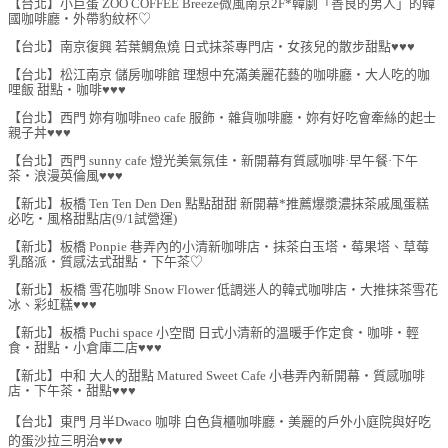
【台北】小巨蛋 ZOO COFFEE Breeze微風南京2F*韓劇「善良的男人」的韓
國咖啡廳‧外帶豹紋杯♡
【台北】南京復興 若葉鯛魚燒 日式抹茶專門店‧女孩兒的散步甜點♥♥♥
【台北】松江南京 儲房咖啡館 理想中充滿美麗花藝的咖啡廳‧大人吃的咖
哩飯 甜點‧咖啡♥♥♥
【台北】西門 妳有咖啡neo cafe 服飾‧雜貨咖啡廳‧妳有好吃會牽絲的起士
親子丼♥♥♥
【台北】西門 sunny cafe 燈光美氣氛佳‧新開幕有質感咖啡·早午餐·下午
茶‧浪漫英倫風♥♥♥
【新北】板橋 Ten Ten Den Den 點點甜甜 新開幕*推薦爆漿濃抹茶戚風蛋糕
必吃‧風格甜點店(9/1試營運)
【新北】板橋 Ponpie 巷弄內的小清新咖啡店‧抹茶白玉塔‧莓果塔、草莓
乳酪派‧質感法式甜點‧下午茶♡
【新北】板橋 雪花咖啡 Snow Flower 低調迷人的韓式咖啡店‧大推抹茶雪花
冰、彩虹糕♥♥♥
【新北】板橋 Puchi space 小空間 日式小清新的溫暖手作定食‧咖啡‧輕
食‧甜點‧小倉庫二店♥♥♥
【新北】中和 大人的甜點 Matured Sweet Cafe 小巷弄內新開幕‧質感咖啡
店‧下午茶‧甜點♥♥♥
【台北】東門 月半Dwaco 咖啡 白色貨櫃咖啡廳‧美麗的戶外小庭院與好吃
的蛋沙拉三明治♥♥♥