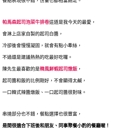
餐點表現很不錯，份量也都相當飽足。
帕馬森起司泡菜牛排卷
這道是我今天的最愛，
會淋上店家自製的起司白醬，
冷卻後會慢慢凝固，就會有點小牽絲，
不過還是建議熱熱的吃最好吃囉。
陳先生最喜歡的是
韓風鮮蝦起司燉飯
，
起司醬和飯的比例剛好，不會顯得太鹹，
一口韓式辣醬燉飯、一口起司醬很對味。
串燒部分也不錯，餐點選擇也很豐富，
是間很適合下班後和朋友、同事聚餐小酌的餐廳喔！