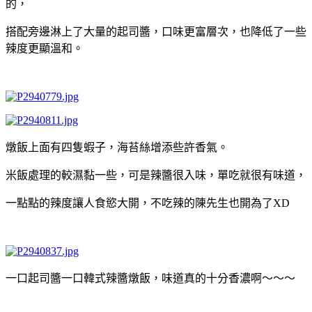
的，
搭配旁邊淋上了大量的起司醬，口味更富層次，也降低了一些
辣度更顯溫和。
燉飯上面有四隻蝦子，海苔絲增添些許香氣。
米飯處理的較濕黏一些，可是辣醬很入味，單吃就很有味道，
一點點的辣度讓人食慾大開，不吃辣的陳先生也開為了XD
一口起司醬一口韓式辣醬燉飯，味道真的十分香濃啊～～～