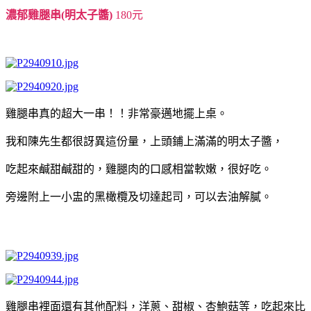
濃郁雞腿串(明太子醬)
180元
雞腿串真的超大一串！！非常豪邁地擺上桌。
我和陳先生都很訝異這份量，上頭鋪上滿滿的明太子醬，
吃起來鹹甜鹹甜的，雞腿肉的口感相當軟嫩，很好吃。
旁邊附上一小盅的黑橄欖及切達起司，可以去油解膩。
雞腿串裡面還有其他配料，洋蔥、甜椒、杏鮑菇等，吃起來比