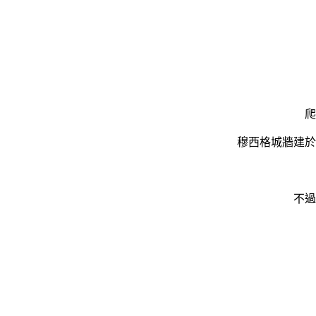
爬
穆西格城牆建於
不過