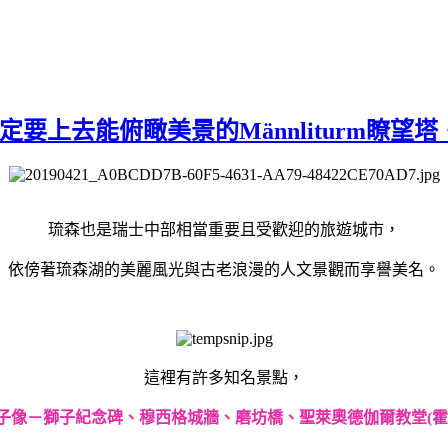
一定要上去能俯瞰美景的Männliturm瞭望
琉森也是瑞士中部相當重要且受歡迎的旅遊城市，
依傍著琉森湖的美麗風光與古老浪漫的人文景觀而享譽美名。
這裡有許多知名景點，
子像－獅子紀念碑、穆西格城牆、磨坊橋、聖萊奧德伽爾教堂(霍