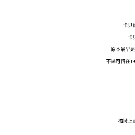
卡貝
卡
原本最早是
不過可惜在1
橋墩上