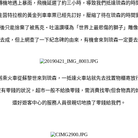
轉機地遇上暴雨，飛機延遲了約三小時，導致我們抵達琉森的時
往茵特拉根的黃金列車車票已經先訂好，壓縮了待在琉森的時間
後只能捨棄了被馬克‧吐溫讚嘆為「世界上最悲傷的獅子」雕像
去成，但上網查了一下紀念碑的由來，有機會來到琉森一定要去
搭乘火車從蘇黎世來到琉森，一抵達火車站就先去找置物櫃寄放
沒有零錢的狀況，超市一般不給換零錢，需消費找零(但食物真的好
還好遊客中心的服務人員很親切地換了零錢給我們。