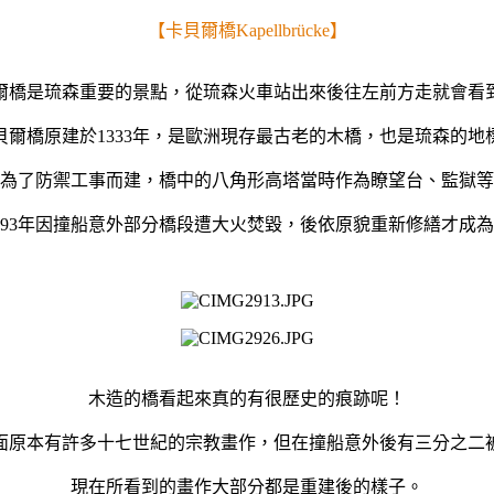
【卡貝爾橋Kapellbrücke】
爾橋是琉森重要的景點，從琉森火車站出來後往左前方走就會看
貝爾橋原建於1333年，是歐洲現存最古老的木橋，也是琉森的地
為了防禦工事而建，橋中的八角形高塔當時作為瞭望台、監獄等
993年因撞船意外部分橋段遭大火焚毀，後依原貌重新修繕才成
木造的橋看起來真的有很歷史的痕跡呢！
面原本有許多十七世紀的宗教畫作，但在撞船意外後有三分之二
現在所看到的畫作大部分都是重建後的樣子。