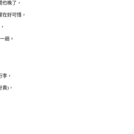
間也晚了，
實在好可惜，
，
一趟。
行李，
貴)，