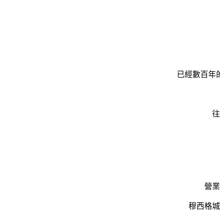
已經數百年
往
營業
穆西格城