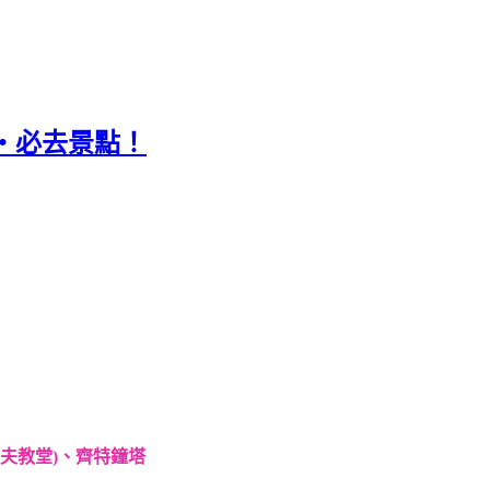
塔‧必去景點！
夫教堂)、齊特鐘塔