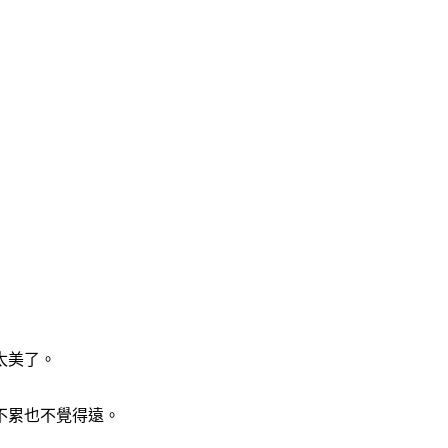
太美了。
不累也不覺得遠。