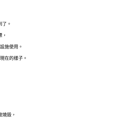
到了。
標，
設施使用。
為現在的樣子。
被燒毀，