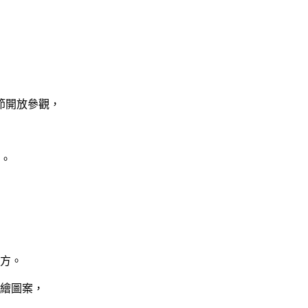
節開放參觀，
。
方。
繪圖案，