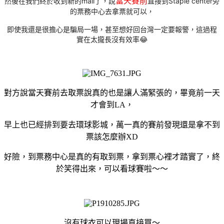
當天賽前
然後在我們終於收到新的mail了，說
直接到Staple center旁
的票務中心去拿票就可以，
即使我還是很擔心是騙局一場，甚至想好回台灣一定要報警，這過程
實在太攏長沒有效率😂
對方說當天賽前去取票說真的也是讓人滿緊張的，畢竟前一天
才會到LA，
早上也已經排到要去環球影城，萬一真的賽前發現還是拿不到
票該怎麼辦XD
好險，到票務中心是真的有取到票，拿到票心裡才踏實了，終
於笑得出來，可以看球賽啦～～
沒有球衣可以現場直接買～