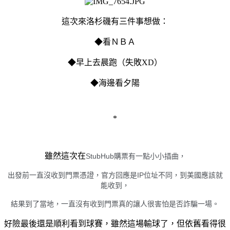
這次來洛杉磯有三件事想做：
◆看ＮＢＡ
◆早上去晨跑（失敗XD）
◆海邊看夕陽
*
雖然這次在
StubHub購票有一點小小插曲，
出發前一直沒收到門票憑證，官方回應是IP位址不同，到美國應該就
能收到，
結果到了當地，一直沒有收到門票真的讓人很害怕是否詐騙一場。
好險最後還是順利看到球賽，雖然這場輸球了，但依舊看得很