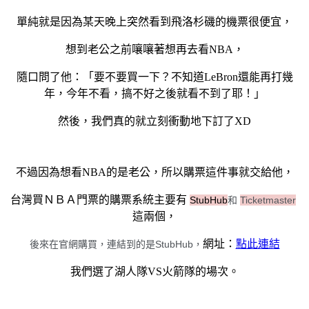
單純就是因為某天晚上突然看到飛洛杉磯的機票很便宜，
想到老公之前嚷嚷著想再去看NBA，
隨口問了他：「要不要買一下？不知道LeBron還能再打幾
年，今年不看，搞不好之後就看不到了耶！」
然後，我們真的就立刻衝動地下訂了XD
不過因為想看NBA的是老公，所以購票這件事就交給他，
台灣買ＮＢＡ門票的購票系統主要有
StubHub
和
Ticketmaster
這兩個，
網址：
點此連結
後來在官網購買，連結到的是StubHub，
我們選了湖人隊VS火箭隊的場次。