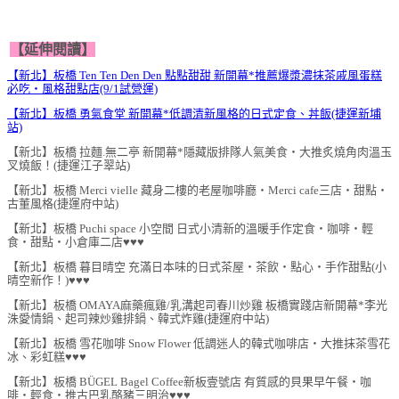
【延伸閱讀】
【新北】板橋 Ten Ten Den Den 點點甜甜 新開幕*推薦爆漿濃抹茶戚風蛋糕
必吃‧風格甜點店(9/1試營運)
【新北】板橋 勇氣食堂 新開幕*低調清新風格的日式定食、丼飯(捷運新埔
站)
【新北】板橋 拉麵.無二亭 新開幕*隱藏版排隊人氣美食‧大推炙燒角肉溫玉
叉燒飯！(捷運江子翠站)
【新北】板橋 Merci vielle 藏身二樓的老屋咖啡廳‧Merci cafe三店‧甜點‧
古董風格(捷運府中站)
【新北】板橋 Puchi space 小空間 日式小清新的溫暖手作定食‧咖啡‧輕
食‧甜點‧小倉庫二店♥♥♥
【新北】板橋 暮目晴空 充滿日本味的日式茶屋‧茶飲‧點心‧手作甜點(小
晴空新作！)♥♥♥
【新北】板橋 OMAYA麻藥瘋雞/乳溝起司春川炒雞 板橋實踐店新開幕*李光
洙愛情鍋、起司辣炒雞排鍋、韓式炸雞(捷運府中站)
【新北】板橋 雪花咖啡 Snow Flower 低調迷人的韓式咖啡店‧大推抹茶雪花
冰、彩虹糕♥♥♥
【新北】板橋 BÜGEL Bagel Coffee新板壹號店 有質感的貝果早午餐‧咖
啡‧輕食‧推古巴乳酪豬三明治♥♥♥