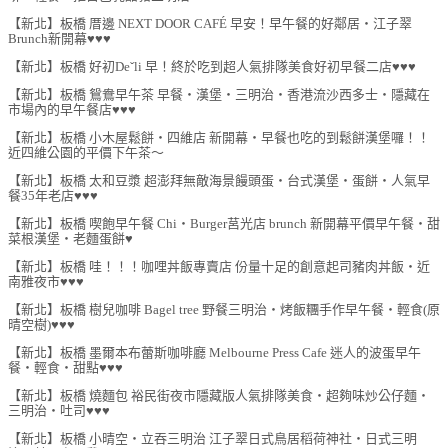
【新北】板橋 厝邊 NEXT DOOR CAFÉ 早安！早午餐的好鄰居‧江子翠
Brunch新開幕♥♥♥
【新北】板橋 好初Deˇli 早！終於吃到超人氣排隊美食好初早餐二店♥♥♥
【新北】板橋 鴛鴦早午茶 早餐‧漢堡‧三明治‧香港流沙西多士‧隱藏在
市場內的早午餐店♥♥♥
【新北】板橋 小木屋鬆餅‧四維店 新開幕‧早餐也吃的到鬆餅漢堡囉！！
近四維公園的平價下午茶～
【新北】板橋 太和豆漿 超澎拜無敵海景饅頭蛋‧台式漢堡‧蛋餅‧人氣早
餐35年老店♥♥♥
【新北】板橋 喫飽早午餐 Chi‧Burger莒光店 brunch 新開幕平價早午餐‧甜
菜根漢堡‧老麵蛋餅♥
【新北】板橋 哇！！！咖哩丼飯專賣店 份量十足的創意起司豬肉丼飯‧近
南雅夜市♥♥♥
【新北】板橋 樹兒咖啡 Bagel tree 野餐三明治‧烤飯糰手作早午餐‧輕食(原
晴空樹)♥♥♥
【新北】板橋 墨爾本布蕾斯咖啡廳 Melbourne Press Cafe 迷人的波蛋早午
餐‧輕食‧甜點♥♥♥
【新北】板橋 燒麵包 裕民街夜市隱藏版人氣排隊美食‧超夠味炒公仔麵‧
三明治‧吐司♥♥♥
【新北】板橋 小晴空‧立吞三明治 江子翠日式鳥居稻荷神社‧日式三明