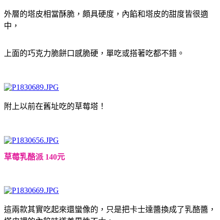
外層的塔皮相當酥脆，頗具硬度，內餡和塔皮的甜度皆很適
中，
上面的巧克力脆餅口感脆硬，單吃或搭著吃都不錯。
附上以前在舊址吃的草莓塔！
草莓乳酪派 140元
這兩款其實吃起來還蠻像的，只是把卡士達醬換成了乳酪醬，