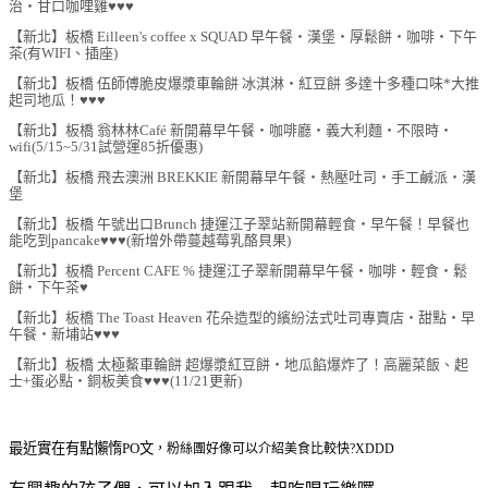
治‧甘口咖哩雞♥♥♥
【新北】板橋 Eilleen's coffee x SQUAD 早午餐‧漢堡‧厚鬆餅‧咖啡‧下午
茶(有WIFI、插座)
【新北】板橋 伍師傅脆皮爆漿車輪餅 冰淇淋‧紅豆餅 多達十多種口味*大推
起司地瓜！♥♥♥
【新北】板橋 翁林林Café 新開幕早午餐‧咖啡廳‧義大利麵‧不限時‧
wifi(5/15~5/31試營運85折優惠)
【新北】板橋 飛去澳洲 BREKKIE 新開幕早午餐‧熱壓吐司‧手工鹹派‧漢
堡
【新北】板橋 午號出口Brunch 捷運江子翠站新開幕輕食‧早午餐！早餐也
能吃到pancake♥♥♥(新增外帶蔓越莓乳酪貝果)
【新北】板橋 Percent CAFE % 捷運江子翠新開幕早午餐‧咖啡‧輕食‧鬆
餅‧下午茶♥
【新北】板橋 The Toast Heaven 花朵造型的繽紛法式吐司專賣店‧甜點‧早
午餐‧新埔站♥♥♥
【新北】板橋 太極鰲車輪餅 超爆漿紅豆餅‧地瓜餡爆炸了！高麗菜飯、起
士+蛋必點‧銅板美食♥♥♥(11/21更新)
最近實在有點懶惰PO文
，粉絲團好像可以介紹美食比較快?XDDD