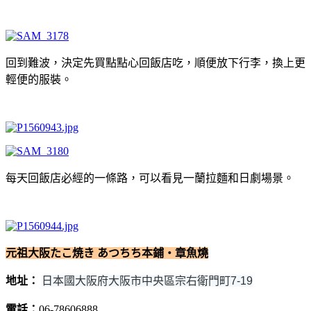
回到難波，決定先買點點心回飯店吃，順便放下行李，換上更
輕便的服裝。
每天回飯店必經的一條路，可以看見一蘭拉麵和日劇場景。
元祖大阪たこ焼き
あつちち本鋪‧章魚燒
地址：
日本國大阪府大阪市中央區宗右衛門町7-19
電話：
06-78606888