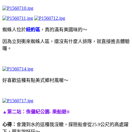
蜘蛛人位於
紐約區
，真的滿有美國味的～
因為立刻衝來蜘蛛人區，還沒有什麼人排隊，就直接進去體驗
囉。
好喜歡這種有點美式鄉村風喔～
▲第二站：侏儸紀公園- 乘船遊®
心得：
會濺到水的這種我沒轍，探險船會從25.9公尺的高處躍
下，朋友說好玩～