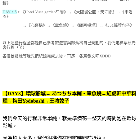
麵》
DAY‧5
。《Hotel Vista garden早餐》→《大阪城公園‧天守閣》→《宇治
園》
→《心齋橋》→《章魚燒》→《關西機場》→《551篷箂包子》
以上這些行程全都是自己參考旅遊書與部落格自己規劃的，我們走標準觀光
客行程（笑）
各個景點就等我先把紀錄完成之後，再逐一各篇發文吧XDDD
【DAY3】環球影城
→ あつちち本鋪‧章魚燒
→紅虎軒中華料
理→梅田Yodobashi→王將餃子
我們今天的行程非常單純，就是準備花一整天的時間泡在環球
影城，
因為怕人太多，我們很準備在開館時間前抵達。