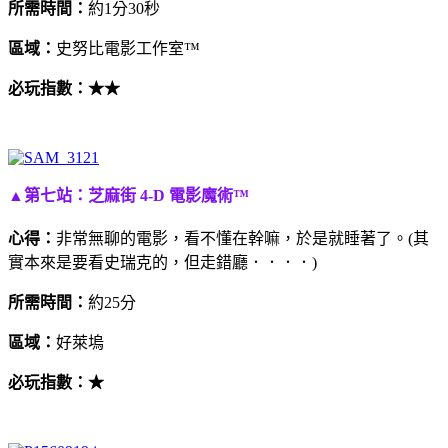
所需時間：
約1分30秒
區域：
史努比電影工作室™
必玩指數：
★★
▲第七站：芝麻街 4-D 電影魔術™
心得：
非常無聊的電影，看不懂在幹嘛，於是就睡著了。(其
實本來是要看史瑞克的，但走錯廳．．．．)
所需時間：
約25分
區域：
好萊塢
必玩指數：
★