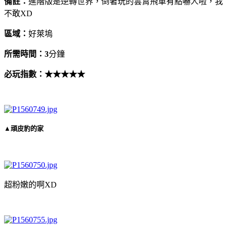
備註：
進階版是逆轉世界，倒著玩的雲霄飛車有點嚇人啦，我
不敢XD
區域：
好萊塢
所需時間：3
分鐘
必玩指數：
★★★
★
★
▲頑皮豹的家
超粉嫩的啊XD