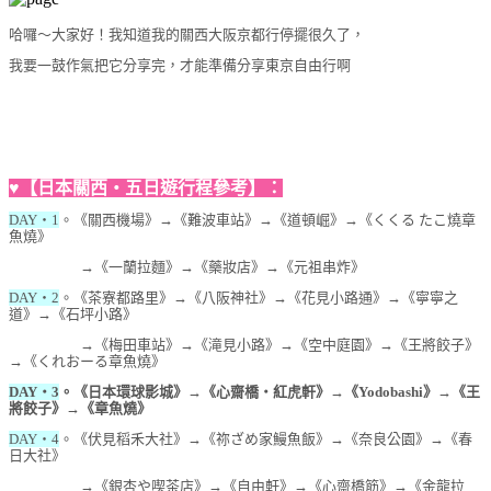
哈囉～大家好！我知道我的關西大阪京都行停擺很久了，
我要一鼓作氣把它分享完，才能準備分享東京自由行啊
♥【日本關西‧五日遊行程參考】：
DAY‧1
。《關西機場》→《難波車站》→《道頓崛》→《くくる たこ燒章
魚燒》
→《一蘭拉麵》→《藥妝店》→《元祖串炸》
DAY‧2
。《茶寮都路里》→《八阪神社》→《花見小路通》→《寧寧之
道》→《石坪小路》
→《梅田車站》→《滝見小路》→《空中庭園》→《王將餃子》
→《くれおーる章魚燒》
DAY‧3
。《日本環球影城》→《心齋橋‧紅虎軒》→《Yodobashi》→《王
將餃子》→《章魚燒》
DAY‧4
。《伏見稻禾大社》→《祢ざめ家鰻魚飯》→《奈良公園》→《春
日大社》
→《銀杏や喫茶店》→《自由軒》→《心齋橋筋》→《金龍拉