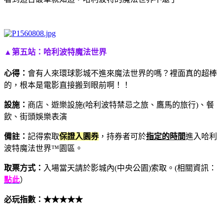
▲第五站：哈利波特魔法世界
心得：
會有人來環球影城不進來魔法世界的嗎？裡面真的超棒
的，根本是電影直接搬到眼前啊！！
設施：
商店、遊樂設施(哈利波特禁忌之旅、鷹馬的旅行)、餐
飲、街頭娛樂表演
備註：
記得索取
保證入園券
，持券者可於
指定的時間
進入哈利
波特魔法世界™園區。
取票方式：
入場當天請於影城內(中央公園)索取。(相關資訊：
點此
）
必玩指數：
★★★
★
★