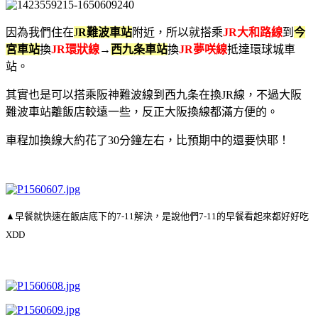
因為我們住在
J
R難波車站
附近，所以就搭乘
JR大和路線
到
今
宮車站
換
JR環狀線
→
西九条車站
換
JR夢咲線
抵達環球城車
站。
其實也是可以搭乘阪神難波線到西九条在換JR線，不過大阪
難波車站離飯店較遠一些，反正大阪換線都滿方便的。
車程加換線大約花了30分鐘左右，比預期中的還要快耶！
▲早餐就快速在飯店底下的7-11解決，是說他們7-11的早餐看起來都好好吃
XDD