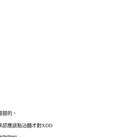
甜甜的，
認應該點沾麵才對XDD