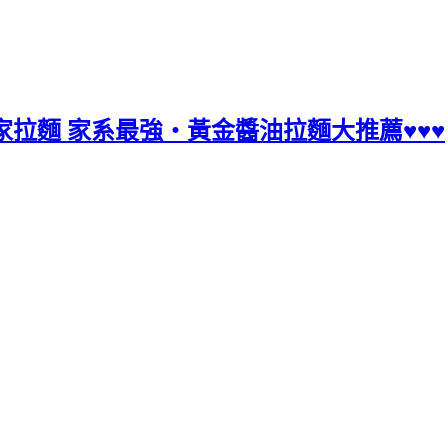
家拉麵 家系最強‧黃金醬油拉麵大推薦♥♥♥