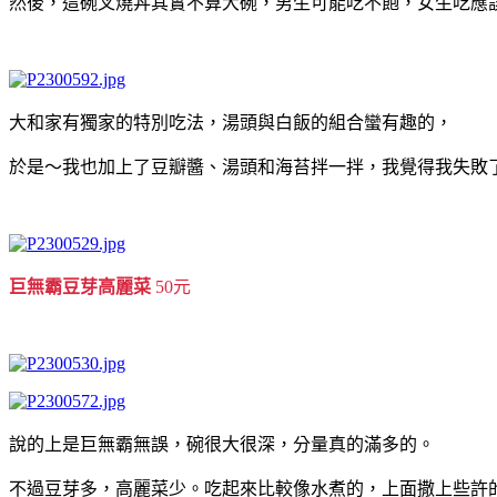
然後，這碗叉燒丼其實不算大碗，男生可能吃不飽，女生吃應
大和家有獨家的特別吃法，湯頭與白飯的組合蠻有趣的，
於是～我也加上了豆瓣醬、湯頭和海苔拌一拌，我覺得我失敗了
巨無霸豆芽高麗菜
50元
說的上是巨無霸無誤，碗很大很深，分量真的滿多的。
不過豆芽多，高麗菜少。吃起來比較像水煮的，上面撒上些許