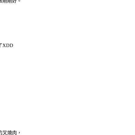
該剛剛好。
XDD
的叉燒肉，