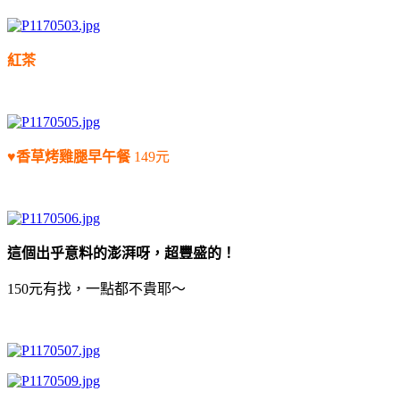
紅茶
♥香草烤雞腿早午餐
149元
這個出乎意料的澎湃呀，超豐盛的！
150元有找，一點都不貴耶～