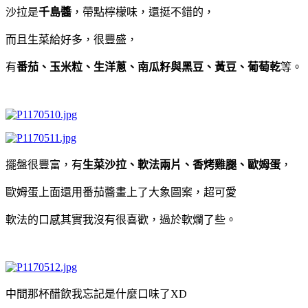
沙拉是
千島醬
，帶點檸檬味，還挺不錯的，
而且生菜給好多，很豐盛，
有
番茄、玉米粒、生洋蔥、南瓜籽與黑豆、黃豆、葡萄乾
等。
擺盤很豐富，有
生菜沙拉、軟法兩片、香烤雞腿、歐姆蛋
，
歐姆蛋上面還用番茄醬畫上了大象圖案，超可愛
軟法的口感其實我沒有很喜歡，過於軟爛了些。
中間那杯醋飲我忘記是什麼口味了XD