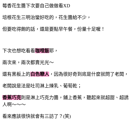
莓香花生醬下次要自己做做看XD
培根花生三明治蠻好吃的，花生醬給不少，
但要吃得飽的話，還是要點早午餐，份量十足喔！
下次也想吃看看
咖哩飯
耶，
兩次來，兩次都賣光光～
還有黑板上的
白色戀人
，因為很好奇到底是什麼就問了老闆，
老闆說是法是吐司淋上煉乳、葡萄乾；
香蕉巧克
則是淋上巧克力醬，鋪上香蕉，聽起來就超甜、超誘
人啊～～～
看來應該很快就會有三訪了？(笑)