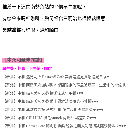
推薦一下這間南勢角站的平價早午餐喔，
有機會來喝杯咖啡，點份輕食三明治也很輕鬆愜意，
黑糖拿鐵
很好喝，溫和順口
【中永和延伸閱讀】
早午餐‧輕食‧下午茶‧咖啡
【新北】永和 遇見司栗 Brunch&Cafe 其實是遇見夢想遇見幸福♥
【新北】中和 阿達阿永咖啡廳 ♬期間限定的韓風玻璃屋‧生活中的小綠地
【新北】中和 貓的美味之夢 慵懶法式早午餐♥♥♥
【新北】中和 貓的美味之夢 愛上優雅法國風的小慵懶♥♥♥
【新北】中和 李歐愛高妹 法式吐司-花生起司火腿新菜單♥♥♥
【新北】永和 CHU HUA 初花brunch 南瓜吐司超美味♥♥♥
【新北】中和 Corner Cafe 轉角咖啡館 晚餐之義大利麵與凱薩雞腿沙拉♥♥♥