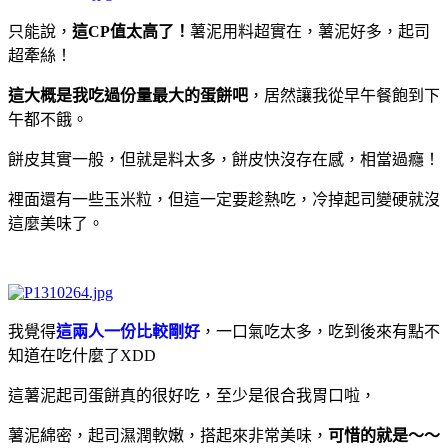
只能說，
這CP值太高了！
薯泥用料超實在，薯泥好多，起司
超牽絲！
這大概是我吃過份量最大的蛋餅吧
，居然讓我從早午餐飽到下
午都不餓。
餅皮其實一般，但就是料太多，餅皮快沒存在感，相當過癮！
裡面還有一些玉米粒，但這一定要趁熱吃，冷掉起司變硬就沒
這麼美味了。
我覺得
這兩人一份比較剛好
，一口氣吃太多，吃到後來有點不
知道在吃什麼了XDD
這薯泥起司蛋餅真的很好吃，至少是很合我胃口啦，
薯泥綿密，起司濕潤軟嫩，搭起來非常美味，
可惜的就是～～