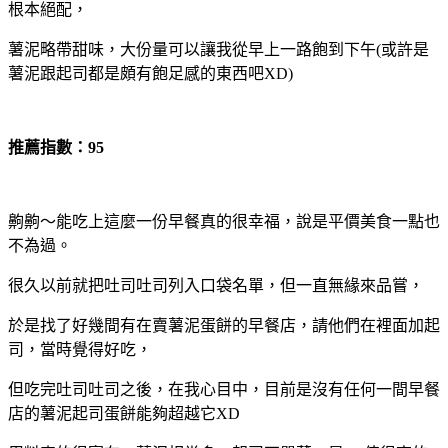
根本絕配，
薯泥略帶甜味，大份量可以讓我從早上一路飽到下午(或許是
薯泥跟起司都是頗有飽足感的東西吧XD)
推薦指數：95
齁齁～能吃上這麼一份早餐真的很幸福，說是平價美食一點也
不為過。
很久以前就把吐司吐司列入口袋名單，但一直無緣來品嘗，
於是找了好幾間有在賣薯泥蛋餅的早餐店，請他們在裡面加起
司，當時覺得好吃，
但吃完吐司吐司之後，在我心目中，目前是沒有任何一間早餐
店的薯泥起司蛋餅能夠超越它XD