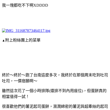
我一塊都吃不下啊XDDDD
附上粉絲團上的菜單
▲
終於～終於～跑了台南這麼多次，我終於在那個周末吃到吐司
吐司，一償宿願啊～
雖然這次花了一個小時排隊(還排不到內用座位)，但蛋餅真的
相當值得一試！
很喜歡他們的薯泥起司蛋餅，濕潤綿密的薯泥與超牽絲的起司