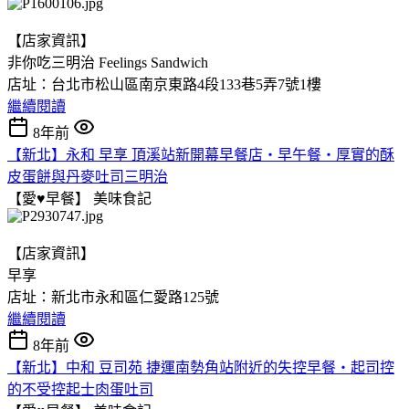
【店家資訊】
非你吃三明治 Feelings Sandwich
店址：台北市松山區南京東路4段133巷5弄7號1樓
繼續閱讀
8年前
【新北】永和 早享 頂溪站新開幕早餐店‧早午餐‧厚實的酥
皮蛋餅與丹麥吐司三明治
【愛♥早餐】
美味食記
【店家資訊】
早享
店址：新北市永和區仁愛路125號
繼續閱讀
8年前
【新北】中和 豆司苑 捷運南勢角站附近的失控早餐‧起司控
的不受控起士肉蛋吐司