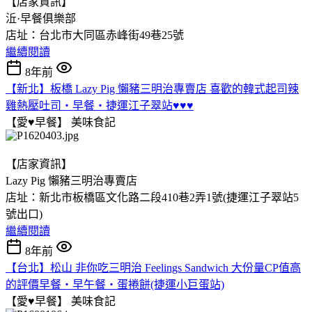
【店家資訊】
㳋·早餐俱樂部
店址：台北市大同區赤峰街49巷25號
繼續閱讀
8年前
【新北】板橋 Lazy Pig 懶豬三明治專賣店 喜歡的韓式起司辣
雞熱壓吐司‧早餐‧捷運江子翠站♥♥♥
【愛♥早餐】
美味食記
【店家資訊】
Lazy Pig 懶豬三明治專賣店
店址：新北市板橋區文化路二段410巷2弄1號(捷運江子翠站5
號出口)
繼續閱讀
8年前
【台北】松山 非你吃三明治 Feelings Sandwich 大份量CP值高
的評價早餐‧早午餐‧蛋捲餅(捷運小巨蛋站)
【愛♥早餐】
美味食記