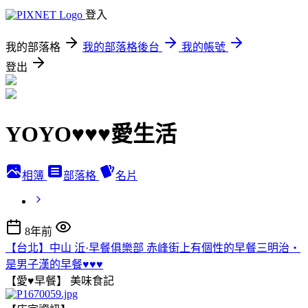
登入
我的部落格
我的部落格後台
我的帳號
登出
YOYO♥♥♥愛生活
相簿
部落格
名片
8年前
【台北】中山 㳋·早餐俱樂部 赤峰街上有個性的早餐三明治‧
是男子漢的早餐♥♥♥
【愛♥早餐】
美味食記