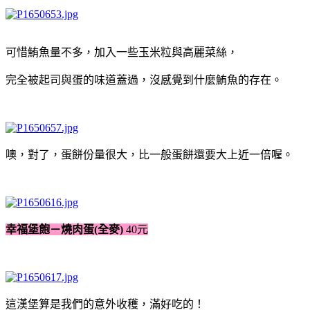
可惜鮪魚量不多，加入一些玉米粒與高麗菜絲，
完全被起司與蛋的味道蓋過，沒感覺到什麼鮪魚的存在。
噢，對了，蛋餅份量很大，比一般蛋餅還要大上近一倍喔。
幸福堡飽－燒肉蛋(全麥)
40元
這漢堡算是我們的意外收穫，滿好吃的！