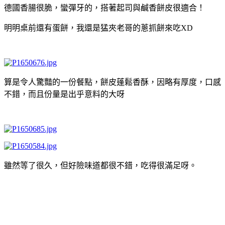
德國香腸很脆，蠻彈牙的，搭著起司與鹹香餅皮很適合！
明明桌前還有蛋餅，我還是猛夾老哥的蔥抓餅來吃XD
算是令人驚豔的一份餐點，餅皮蓬鬆香酥，因略有厚度，口感
不錯，而且份量是出乎意料的大呀
雖然等了很久，但好險味道都很不錯，吃得很滿足呀。