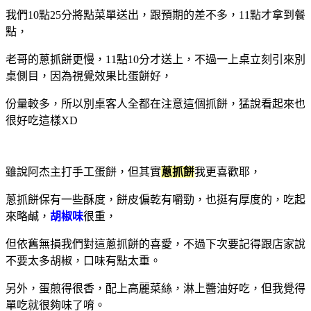
我們10點25分將點菜單送出，跟預期的差不多，11點才拿到餐
點，
老哥的蔥抓餅更慢，11點10分才送上，不過一上桌立刻引來別
桌側目，因為視覺效果比蛋餅好，
份量較多，所以別桌客人全都在注意這個抓餅，猛說看起來也
很好吃這樣XD
雖說阿杰主打手工蛋餅，但其實
蔥抓餅
我更喜歡耶，
蔥抓餅保有一些酥度，餅皮偏乾有嚼勁，也挺有厚度的，吃起
來略鹹，
胡椒味
很重，
但依舊無損我們對這蔥抓餅的喜愛，不過下次要記得跟店家說
不要太多胡椒，口味有點太重。
另外，蛋煎得很香，配上高麗菜絲，淋上醬油好吃，但我覺得
單吃就很夠味了唷。