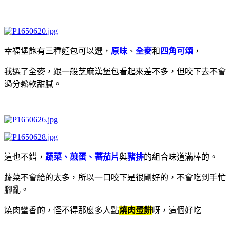
幸福堡飽有三種麵包可以選，
原味
、
全麥
和
四角可頌
，
我選了全麥，跟一般芝麻漢堡包看起來差不多，但咬下去不會
過分鬆軟甜膩。
這也不錯，
蔬菜、煎蛋、蕃茄片
與
豬排
的組合味道滿棒的。
蔬菜不會給的太多，所以一口咬下是很剛好的，不會吃到手忙
腳亂。
燒肉蠻香的，怪不得那麼多人點
燒肉蛋餅
呀，這個好吃