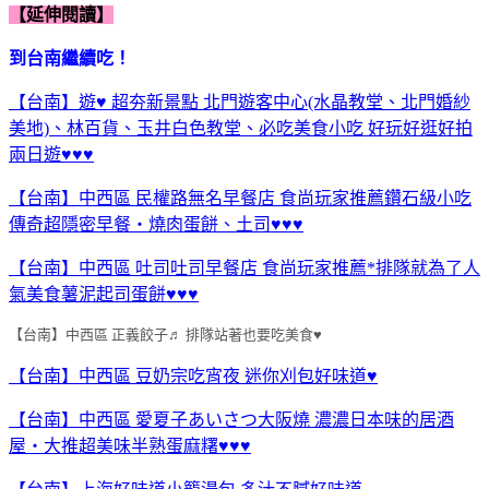
【延伸閱讀】
到台南繼續吃！
【台南】遊♥ 超夯新景點 北門遊客中心(水晶教堂、北門婚紗
美地)、林百貨、玉井白色教堂、必吃美食小吃 好玩好逛好拍
兩日遊♥♥♥
【台南】中西區 民權路無名早餐店 食尚玩家推薦鑽石級小吃
傳奇超隱密早餐‧燒肉蛋餅、土司♥♥♥
【台南】中西區 吐司吐司早餐店 食尚玩家推薦*排隊就為了人
氣美食薯泥起司蛋餅♥♥♥
【台南】中西區 正義餃子♬ 排隊站著也要吃美食♥
【台南】中西區 豆奶宗吃宵夜 迷你刈包好味道♥
【台南】中西區 愛夏子あいさつ大阪燒 濃濃日本味的居酒
屋‧大推超美味半熟蛋麻糬♥♥♥