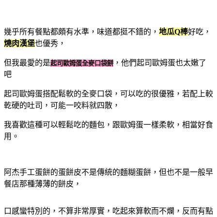
幾乎所有餐點都頗有水準，味道都挺不錯的，
地瓜Q棒
好吃，
燒肉漢堡
也優秀，
但我最愛的是
，他們起司歐姆蛋也太嫩了
起司歐姆蛋全麥口袋餅
吧
起司歐姆蛋搭配鬆軟的全麥口袋，可以吃的很優雅，若配上較
乾硬的吐司，可能一咬料就四散，
我喜歡這種可以輕鬆吃的麵包，跟歐姆蛋一樣柔軟，相當好食
用。
阿杰手工蛋餅的蛋餅皮不是傳統的麵糊蛋餅，但也不是一般早
餐店那種薄薄的餅皮，
口感蠻特別的，不算非常厚實，吃起來算軟而不爛，反而有點